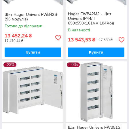
Hager FWB42M2 - Щит
Щит Hager Univers FWB42S
Univers IP44/II
(96 модулів)
650x550x161мм 104мод
Готово до відправки
В наявності
13 452,24
₴
13 543,53
₴
17 589 ₴
17 470,44 ₴
Купити
Купити
–23%
–23%
Щит Hager Univers FWB51S