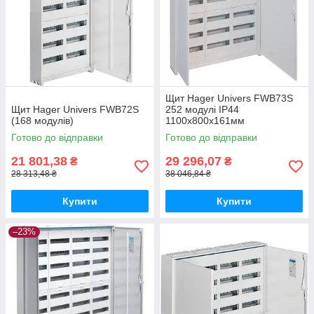
Щит Hager Univers FWB73S
Щит Hager Univers FWB72S
252 модулі IP44
(168 модулів)
1100x800x161мм
Готово до відправки
Готово до відправки
21 801,38
29 296,07
₴
₴
28 313,48 ₴
38 046,84 ₴
Купити
Купити
–23%