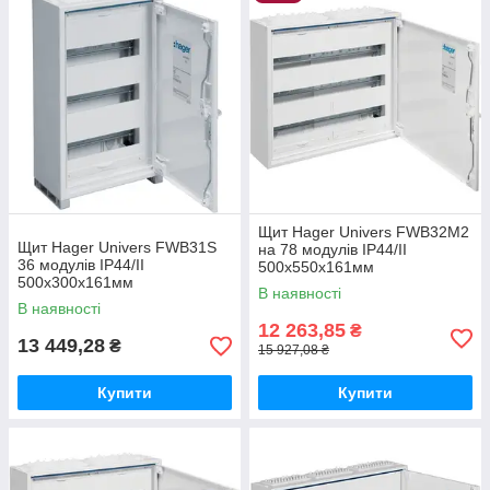
Клас ізоляції: II, подвійна ізоляція
Матеріал: листова сталь
Колір: білий RAL9010
Місткість: від 36 до 336 стандартних модулів 17.5 мм
Варіанти конструкції: від 1 до 4-х секцій
Глибина: 161 мм
Ширина: від 300 до 1050 мм
Висота: від 500 до 1100 мм
Щит Hager Univers FWB32M2
Щит Hager Univers FWB31S
на 78 модулів IP44/II
36 модулів IP44/II
500х550х161мм
500x300x161мм
В наявності
В наявності
12 263,85
₴
13 449,28
₴
15 927,08 ₴
Купити
Купити