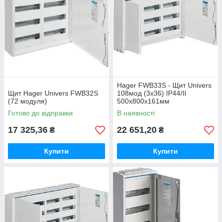
Hager FWB33S - Щит Univers
Щит Hager Univers FWB32S
108мод (3x36) IP44/II
(72 модуля)
500x800x161мм
Готово до відправки
В наявності
17 325,36
22 651,20
₴
₴
Купити
Купити