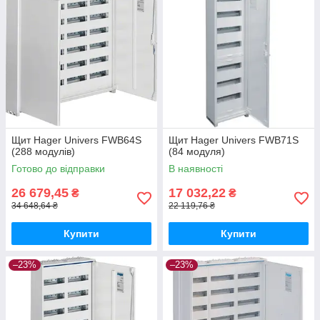
Щит Hager Univers FWB64S
Щит Hager Univers FWB71S
(288 модулів)
(84 модуля)
Готово до відправки
В наявності
26 679,45
17 032,22
₴
₴
34 648,64 ₴
22 119,76 ₴
Купити
Купити
–23%
–23%