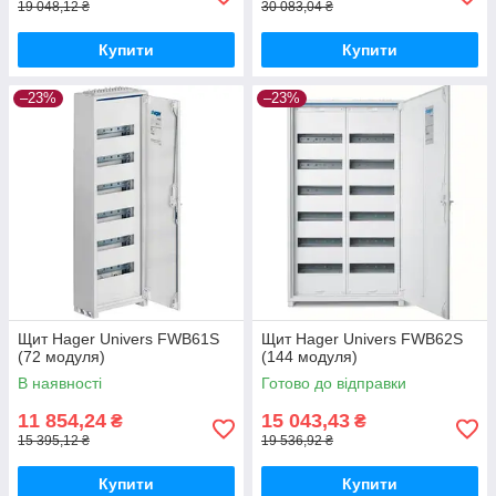
19 048,12 ₴
30 083,04 ₴
Купити
Купити
–23%
–23%
Щит Hager Univers FWB61S
Щит Hager Univers FWB62S
(72 модуля)
(144 модуля)
В наявності
Готово до відправки
11 854,24
15 043,43
₴
₴
15 395,12 ₴
19 536,92 ₴
Купити
Купити