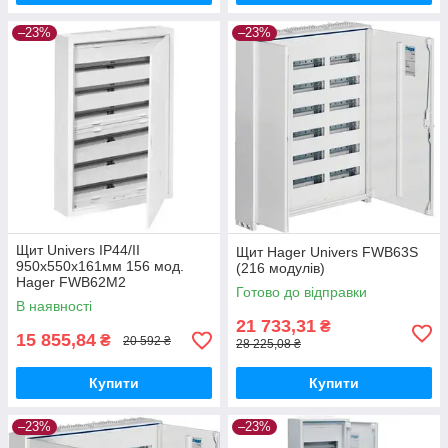
–23%
–23%
Щит Univers IP44/II
Щит Hager Univers FWB63S
950x550x161мм 156 мод.
(216 модулів)
Hager FWB62M2
Готово до відправки
В наявності
21 733,31
₴
15 855,84
₴
20 592 ₴
28 225,08 ₴
Купити
Купити
–23%
–23%