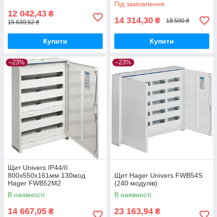
Під замовлення
12 042,43
₴
14 314,30
₴
18 590 ₴
15 639,52 ₴
Купити
Купити
–23%
–23%
Щит Univers IP44/II
800x550x161мм 130мод
Щит Hager Univers FWB54S
Hager FWB52M2
(240 модулів)
В наявності
В наявності
14 667,05
23 163,94
₴
₴