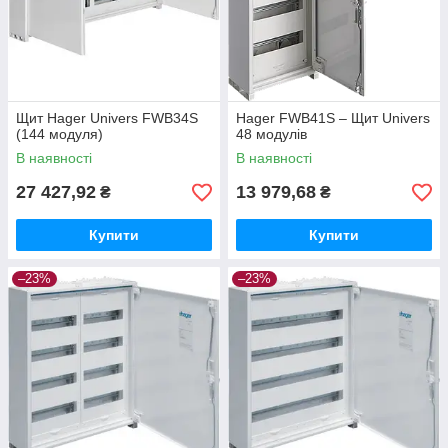
Щит Hager Univers FWB34S
Hager FWB41S – Щит Univers
(144 модуля)
48 модулів
В наявності
В наявності
27 427,92
13 979,68
₴
₴
Купити
Купити
–23%
–23%