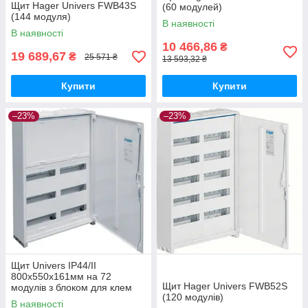
Щит Hager Univers FWB43S
(60 модулей)
(144 модуля)
В наявності
В наявності
10 466,86
₴
19 689,67
₴
25 571 ₴
13 593,32 ₴
Купити
Купити
–23%
–23%
Щит Univers IP44/II
800x550x161мм на 72
Щит Hager Univers FWB52S
модулів з блоком для клем
(120 модулів)
Hager FWB52N
В наявності