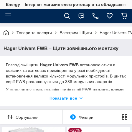
Energy – Інтернет-магазин електротоварів та обладнання 
Товари та послуги
Електричні Щити
Hager Univers F
Hager Univers FWB – Щити зовнішнього монтажу
Розподільчі щити
Hager Univers
FWB
встановлюються в
офісних та житлових приміщеннях у разі необхідності
встановлення великої кількості модульних пристроїв. В щитах
серії FWВ розташовуються до 336 модульних апаратів.
У стандартну комплектацію щитів серії FWB
входять клеми
Quick Connec
t, що забезпечує швидке і надійне підключення
Показати все
проводів всередині щита.
Технічні характеристики:
Тип встановлення: зовнішня, прихована або частково
Сортування
0
Фільтри
утоплена установка
Струм апаратури: до 125А
–23%
Ступінь пиловологозахисту: IP44