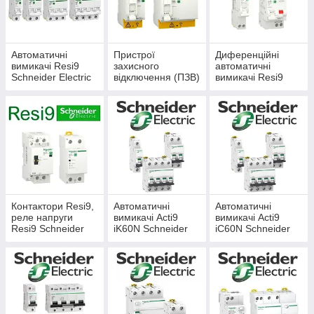
диммери, терморегулятори.
Автоматичні
Пристрої
Диференційні
вимикачі Resi9
захисного
автоматичні
Schneider Electric
відключення (ПЗВ)
вимикачі Resi9
Resi9 Schneider
Schneider Electric
Electric
Контактори Resi9,
Автоматичні
Автоматичні
реле напруги
вимикачі Acti9
вимикачі Acti9
Resi9 Schneider
iK60N Schneider
iC60N Schneider
Electric
Electric
Electric