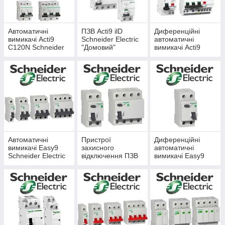
Автоматичні
ПЗВ Acti9 ilD
Диференційні
вимикачі Acti9
Schneider Electric
автоматичні
C120N Schneider
"Домовий"
вимикачі Acti9
Electric
Schneider Electric
Автоматичні
Пристрої
Диференційні
вимикачі Easy9
захисного
автоматичні
Schneider Electric
відключення ПЗВ
вимикачі Easy9
Easy9 Schneider
Schneider Electric
Electric