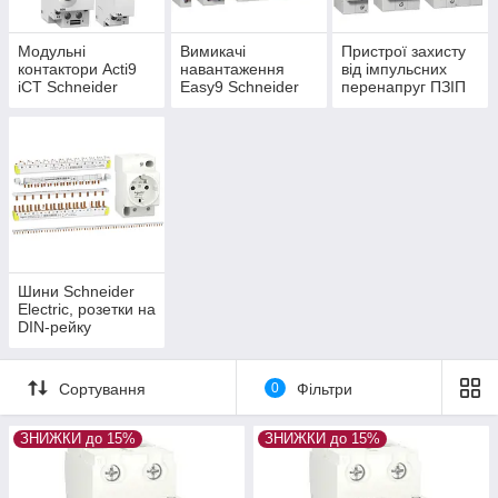
Модульні
Вимикачі
Пристрої захисту
контактори Acti9
навантаження
від імпульсних
iCT Schneider
Easy9 Schneider
перенапруг ПЗІП
Electric
Electric
Easy9 Schneider
Electric
Шини Schneider
Electric, розетки на
DIN-рейку
Schneider Electric
Сортування
0
Фільтри
ЗНИЖКИ до 15%
ЗНИЖКИ до 15%