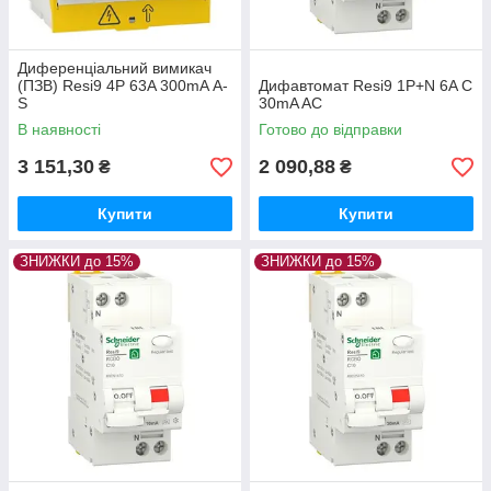
Диференціальний вимикач
(ПЗВ) Resi9 4P 63A 300mA А-
Дифавтомат Resi9 1P+N 6A C
S
30mA AC
В наявності
Готово до відправки
3 151,30
2 090,88
₴
₴
Купити
Купити
ЗНИЖКИ до 15%
ЗНИЖКИ до 15%