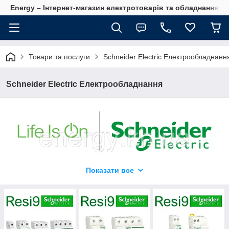
Energy – Інтернет-магазин електротоварів та обладнання 
Товари та послуги
Schneider Electric Електрообладнанн
Schneider Electric Електрообладнання
Пропонуємо повний асортимент продукції від
Показати все
провідного світового виробника модульного
електрообладнання компанії Schneider Electric.
Компанія Schneider Electric займається виробництвом
необхідного електроустановчого обладнання: автоматичні
вимикачі, диференційні автомати, ПЗВ, розподільчі щити,
вимикачі навантаження, розетки та вимикачі, датчики руху,