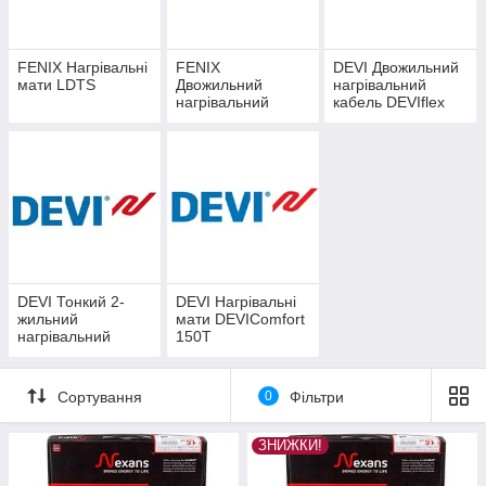
FENIX Нагрівальні
FENIX
DEVI Двожильний
мати LDTS
Двожильний
нагрівальний
нагрівальний
кабель DEVIflex
кабель ADSV 18
18T
Вт/м
DEVI Тонкий 2-
DEVI Нагрівальні
жильний
мати DEVIComfort
нагрівальний
150T
кабель
DEVIflex 10Т
Сортування
0
Фільтри
ЗНИЖКИ!