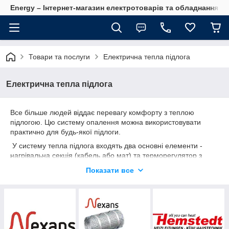
Energy – Інтернет-магазин електротоварів та обладнання 
Товари та послуги
Електрична тепла підлога
Електрична тепла підлога
Все більше людей віддає перевагу комфорту з теплою
підлогою. Цю систему опалення можна використовувати
практично для будь-якої підлоги.
У систему тепла підлога входять два основні елементи -
нагрівальна секція (кабель або мат) та терморегулятор з
датчиком. Монтаж нагрівальної секції може проводитися в
Показати все
стяжку з бетону або шар плиткового клею, на які надалі,
укладається обране підлогове покриття від плитки до
лінолеуму.