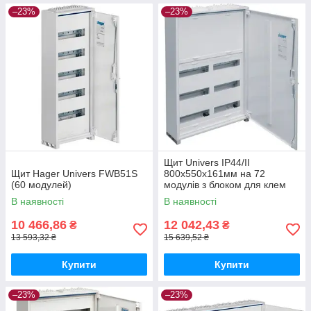
–23%
–23%
Щит Univers IP44/II
Щит Hager Univers FWB51S
800x550x161мм на 72
(60 модулей)
модулів з блоком для клем
Hager FWB52N
В наявності
В наявності
10 466,86
12 042,43
₴
₴
13 593,32 ₴
15 639,52 ₴
Купити
Купити
–23%
–23%