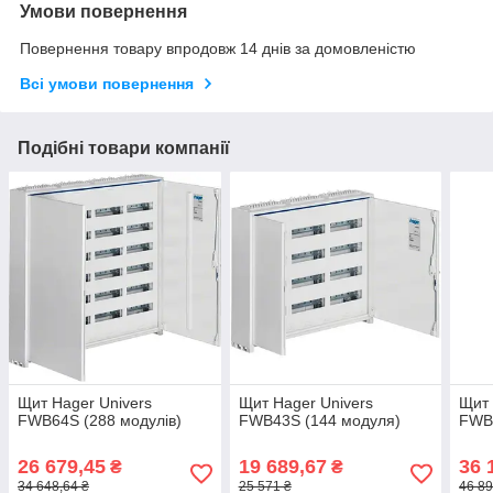
Умови повернення
Повернення товару впродовж 14 днів за домовленістю
Всі умови повернення
Подібні товари компанії
Щит Hager Univers
Щит Hager Univers
Щит 
FWB64S (288 модулів)
FWB43S (144 модуля)
FWB
26 679,45
19 689,67
36 
₴
₴
34 648,64 ₴
25 571 ₴
46 89