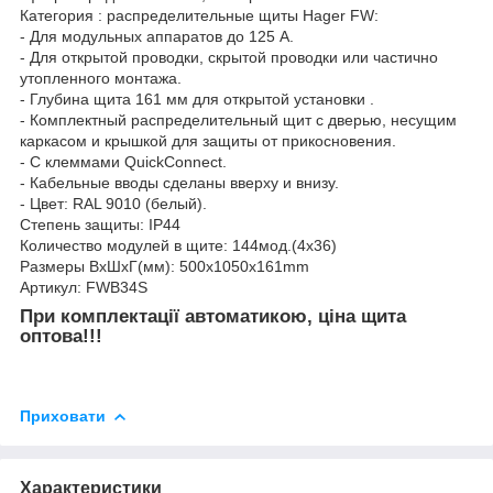
Категория : распределительные щиты Hager FW:
- Для модульных аппаратов до 125 А.
- Для открытой проводки, скрытой проводки или частично
утопленного монтажа.
- Глубина щита 161 мм для открытой установки .
- Комплектный распределительный щит с дверью, несущим
каркасом и крышкой для защиты от прикосновения.
- С клеммами QuickConnect.
- Кабельные вводы сделаны вверху и внизу.
- Цвет: RAL 9010 (белый).
Степень защиты: IP44
Количество модулей в щите: 144мод.(4x36)
Размеры ВхШхГ(мм): 500x1050x161mm
Артикул: FWB34S
При комплектації автоматикою, ціна щита
оптова!!!
Приховати
Характеристики