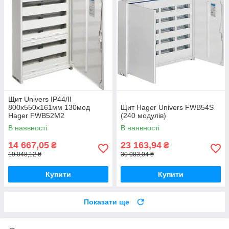
Щит Univers IP44/II
800x550x161мм 130мод
Щит Hager Univers FWB54S
Hager FWB52M2
(240 модулів)
В наявності
В наявності
14 667,05
23 163,94
₴
₴
19 048,12 ₴
30 083,04 ₴
Купити
Купити
Показати ще