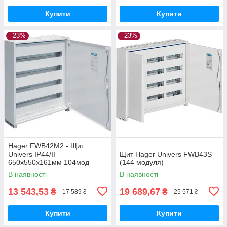
Купити
Купити
–23%
–23%
Hager FWB42M2 - Щит
Univers IP44/II
Щит Hager Univers FWB43S
650x550x161мм 104мод
(144 модуля)
В наявності
В наявності
13 543,53
19 689,67
₴
₴
17 589 ₴
25 571 ₴
Купити
Купити