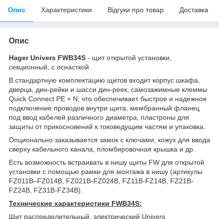
Опис
Характеристики
Відгуки про товар
Доставка
Опис
Hager Univers FWB34S
- щит открытой установки,
секционный, с оснасткой.
В стандартную комплектацию щитов входит корпус шкафа,
дверца, дин-рейки и шасси дин-реек, самозажимные клеммы
Quick Connect PE + N, что обеспечивает быстрое и надежное
подключение проводов внутри щита, мембранный фланец
под ввод кабелей различного диаметра, пластроны для
защиты от прикосновений к токоведущим частям и упаковка.
Опционально заказывается замок с ключами, кожух для ввода
сверху кабельного канала, пломбировочная крышка и др.
Есть возможность встраивать в нишу щиты FW для открытой
установки с помощью рамки для монтажа в нишу (артикулы
FZ011B–FZ014B, FZ021B-FZ024B, FZ11B-FZ14B, FZ21B-
FZ24B, FZ31B-FZ34B).
Технические характеристики FWB34S:
Щит распределительный, электрический Univers