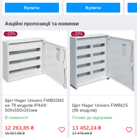
Купити
Купити
Акційні пропозиції та новинки
–23%
–23%
Щит Hager Univers FWB32M2
на 78 модулів IP44/II
Щит Hager Univers FWB42S
500х550х161мм
(96 модулів)
В наявності
Готово до відправки
12 263,85
13 452,24
₴
₴
15 927,08 ₴
17 470,44 ₴