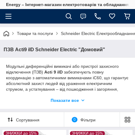
Energy – Інтернет-магазин електротоварів та обладнання 
Товари та послуги
Schneider Electric Електрообладнанн
ПЗВ Acti9 ilD Schneider Electric "Домовий"
Модульні диференційні вимикачі або пристрої захисного
відключення (ПЗВ)
Acti 9 iID
забезпечують повну
координацію з автоматичними вимикачами iC60, що гарантує
абсолютний захист людей від ураження електричним
струмом, а устаткування – від пошкодження і загоряння,
також підвищену безперебійність роботи.
Показати все
Правильно вибрати диференційний вимикач навантаження
Acti9 ilD
можна за двома основними параметрами:
– чутливість (номінальний відключаючий диференціальний
Сортування
0
Фільтри
струм);
– номінальний струм.
ЗНИЖКИ до 15%
ЗНИЖКИ до 15%