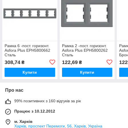
Рамка 6 -пост. горизонт.
Рамка 2 -пост. горизонт.
Рамк
Asfora Plus EPH5800662
Asfora Plus EPH5800262
Asfo
Сталь
Сталь
Бро
308,74
122,69
122
₴
₴
Купити
Купити
Про нас
99% позитивних з 160 відгуків за рік
Працює з 10.12.2012
м. Харків
Харків, проспект Перемоги, 56, Харків, Україна