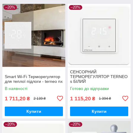
–20%
–20%
СЕНСОРНИЙ
Smart Wi-Fi Терморегулятор
ТЕРМОРЕГУЛЯТОР TERNEO
для теплої підлоги - terneo nx
s БІЛИЙ
В наявності
Готово до відправки
1 711,20
1 115,20
₴
₴
2 139 ₴
1 394 ₴
Купити
Купити
–20%
–20%