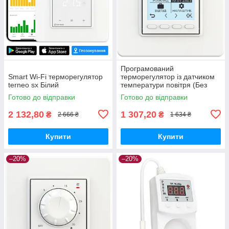
Програмований
Smart Wi-Fi терморегулятор
терморегулятор із датчиком
terneo sx Білий
температури повітря (Без
датчика температури
Готово до відправки
Готово до відправки
підлоги) - Terneo pro*
2 132,80
1 307,20
₴
₴
2 666 ₴
1 634 ₴
Купити
Купити
–20%
–20%