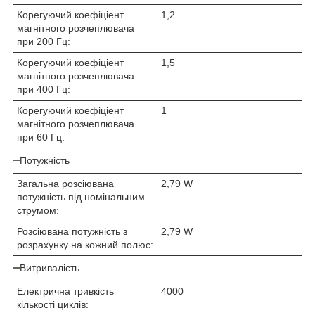
Корегуючий коефіціент
1,2
магнітного розчеплювача
при 200 Гц:
Корегуючий коефіціент
1,5
магнітного розчеплювача
при 400 Гц:
Корегуючий коефіціент
1
магнітного розчеплювача
при 60 Гц:
Потужність
Загальна розсіювана
2,79 W
потужність під номінальним
струмом:
Розсіювана потужність з
2,79 W
розрахунку на кожний полюс:
Витривалість
Електрична тривкість
4000
кількості циклів: