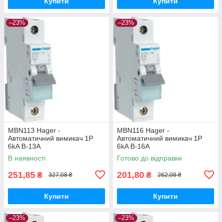
Купити
Купити
–23%
–23%
MBN113 Hager -
MBN116 Hager -
Автоматичний вимикач 1P
Автоматичний вимикач 1P
6kA B-13A
6kA B-16A
В наявності
Готово до відправки
251,85
201,80
₴
₴
327,08 ₴
262,08 ₴
Купити
Купити
–23%
–23%