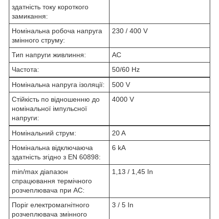
здатність току короткого
замикання:
Номінальна робоча напруга
230 / 400 V
змінного струму:
Тип напруги живлиння:
AC
Частота:
50/60 Hz
Номінальна напруга ізоляції:
500 V
Стійкість по відношенню до
4000 V
номінальної імпульсної
напруги:
Номінальний струм:
20 A
Номінальна відключаюча
6 kA
здатність згідно з EN 60898:
min/max діапазон
1,13 / 1,45 In
спрацювання термічного
розчеплювача при АC:
Поріг електромагнітного
3 / 5 In
розчеплювача змінного