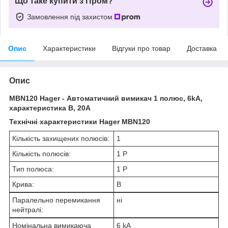
Що таке купити з Пром?
Замовлення під захистом
Опис
Характеристики
Відгуки про товар
Доставка
Опис
MBN120 Hager - Автоматичний вимикач 1 полюс, 6kA,
характеристика B, 20A
Технічні характеристики Hager MBN120
Кількість захищених полюсів:
1
Кількість полюсів:
1 P
Тип полюса:
1 P
Крива:
B
Паралельно перемикання
ні
нейтралі:
Номінальна вимикаюча
6 kA