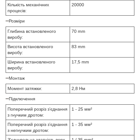
Кількість механічних
20000
процесів:
Розміри
Глибина встановленого
70 mm
виробу:
Висота встановленого
83 mm
виробу:
Ширина встановленого
17,5 mm
виробу:
Монтаж
Момент затяжки:
2,8 Нм
Підключення
Поперечний розріз з’єднання
1 - 25 мм²
з гнучким дротом:
Поперечний розріз з’єднання
1 - 35 мм²
з негнучким дротом:
З'єднувальна здатність верх.
1 / 35 mm²