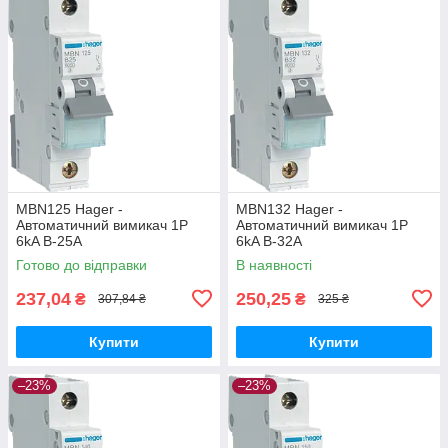
MBN125 Hager -
MBN132 Hager -
Автоматичний вимикач 1P
Автоматичний вимикач 1P
6kA B-25A
6kA B-32A
Готово до відправки
В наявності
237,04
250,25
₴
₴
307,84 ₴
325 ₴
Купити
Купити
–23%
–23%