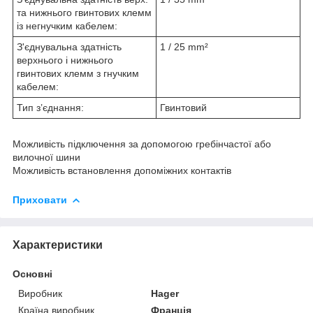
та нижнього гвинтових клемм
із негнучким кабелем:
З'єднувальна здатність
1 / 25 mm²
верхнього і нижнього
гвинтових клемм з гнучким
кабелем:
Тип з’єднання:
Гвинтовий
Можливість підключення за допомогою гребінчастої або
вилочної шини
Можливість встановлення допоміжних контактів
Приховати
Характеристики
Основні
Виробник
Hager
Країна виробник
Франція