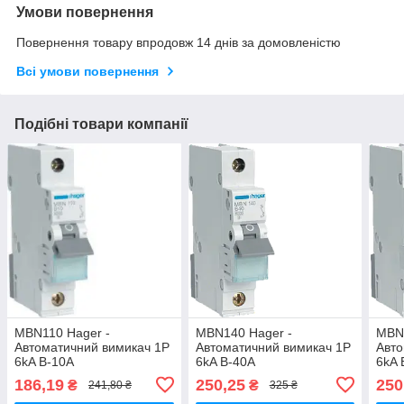
Умови повернення
Повернення товару впродовж 14 днів за домовленістю
Всі умови повернення
Подібні товари компанії
MBN110 Hager -
MBN140 Hager -
MBN1
Автоматичний вимикач 1P
Автоматичний вимикач 1P
Авто
6kA B-10A
6kA B-40A
6kA 
186,19
250,25
250
₴
₴
241,80 ₴
325 ₴