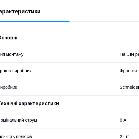
арактеристики
Основні
ип монтажу
На DIN р
раїна виробник
Франція
иробник
Schneider
Технічні характеристики
омінальний струм
6 А
ількість полюсів
2 шт.