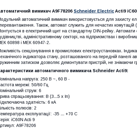
Автоматичний вимикач
A9F78206
Schneider Electric
Acti9 iC60
одульний автоматичний вимикач використовується для захисту еле
 перевантаження. Також, автомат служить для нечастих комутацій 
онтується в електричний щит на стандартну DIN-рейку. Автомати 
удівництві, адміністративному секторі, на підприємствах і вироб
ЕК 60898 і МЕК 60947-2.
ожливість секціонування в промислових електроустановках. Індик
еханічного індикатора стану, розташованого на передній панелі а
ружинним затиском дозволяє демонтувати пристрій, не знімаючи г
арактеристики автоматичного вимикача Schneider Acti9:
омінальна напруга: 250 В ~, 60 В -
астота мережі: 50/60 Гц
омінальний струм: 6
рива спрацьовування: B (3...5 x In)
ідключаюча здатність: 6 кА
ількість полюсів: 2
емпература експлуатації: -35 ... +70 С
ерія: iC60N Acti 9
ртикул: A9F78206