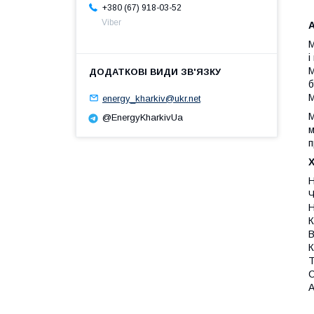
+380 (67) 918-03-52
Viber
М
і
М
б
М
energy_kharkiv@ukr.net
М
@EnergyKharkivUa
м
п
Х
Н
Ч
Н
К
В
К
Т
С
А