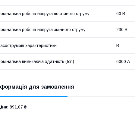
омінальна робоча напруга постійного струму
60 В
омінальна робоча напруга змінного струму
230 В
асострумові характеристики
B
омінальна вимикаюча здатність (Icn)
6000 А
нформація для замовлення
іна:
891,07 ₴