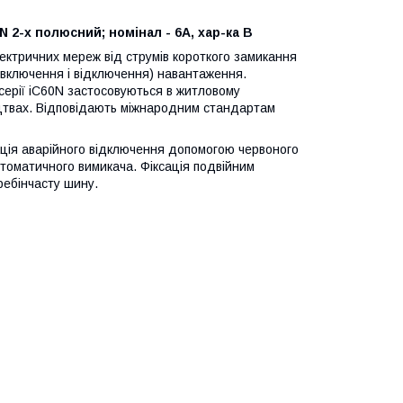
N 2-х полюсний; номінал - 6А, хар-ка B
ктричних мереж від струмів короткого замикання
(включення і відключення) навантаження.
серії iC60N застосовуються в житловому
ництвах. Відповідають міжнародним стандартам
ація аварійного відключення допомогою червоного
втоматичного вимикача. Фіксація подвійним
ребінчасту шину.