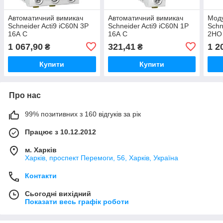
Автоматичний вимикач
Автоматичний вимикач
Моду
Schneider Acti9 iC60N 3Р
Schneider Acti9 iC60N 1Р
Schn
16А C
16А C
2НО
1 067,90
321,41
1 2
₴
₴
Купити
Купити
Про нас
99% позитивних з 160 відгуків за рік
Працює з 10.12.2012
м. Харків
Харків, проспект Перемоги, 56, Харків, Україна
Контакти
Сьогодні вихідний
Показати весь графік роботи