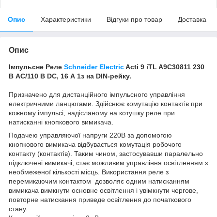
Опис
Характеристики
Відгуки про товар
Доставка
Опис
Імпульсне Реле
Schneider Electric
Acti 9 iTL A9C30811 230
В AC/110 В DC, 16 А 1з на DIN-рейку.
Призначено для дистанційного імпульсного управління
електричними ланцюгами. Здійснює комутацію контактів при
кожному імпульсі, надісланому на котушку реле при
натисканні кнопкового вимикача.
Подачею управляючої напруги 220В за допомогою
кнопкового вимикача відбувається комутація робочого
контакту (контактів). Таким чином, застосувавши паралельно
підключені вимикачі, стає можливим управління освітленням з
необмеженої кількості місць. Використання реле з
перемикаючим контактом дозволяє одним натисканням
вимикача вимкнути основне освітлення і увімкнути чергове,
повторне натискання приведе освітлення до початкового
стану.