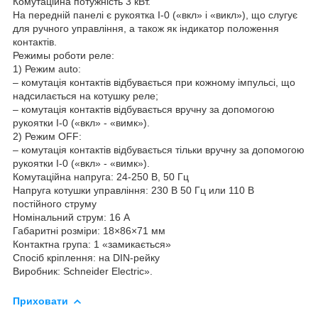
Комутаційна потужність 3 кВт.
На передній панелі є рукоятка I-0 («вкл» і «викл»), що слугує
для ручного управління, а також як індикатор положення
контактів.
Режимы роботи реле:
1) Режим auto:
– комутація контактів відбувається при кожному імпульсі, що
надсилається на котушку реле;
– комутація контактів відбувається вручну за допомогою
рукоятки I-0 («вкл» - «вимк»).
2) Режим OFF:
– комутація контактів відбувається тільки вручну за допомогою
рукоятки I-0 («вкл» - «вимк»).
Комутаційна напруга: 24-250 В, 50 Гц
Напруга котушки управління: 230 В 50 Гц или 110 В
постійного струму
Номінальний струм: 16 А
Габаритні розміри: 18×86×71 мм
Контактна група: 1 «замикається»
Спосіб кріплення: на DIN-рейку
Виробник: Schneider Electric».
Приховати