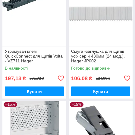
Утримувач клем
Смуга -заглушка для щитів
QuickConnect для щитів Volta
усіх серій 430мм (24 мод.),
- VZ711 Hager
Hager JP002
В наявності
Готово до відправки
197,13
106,08
₴
₴
231,92 ₴
124,80 ₴
Купити
Купити
–15%
–15%