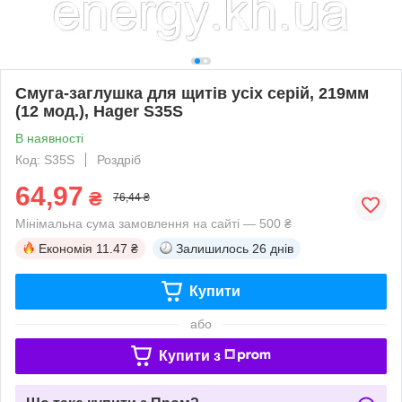
Смуга-заглушка для щитів усіх серій, 219мм
(12 мод.), Hager S35S
В наявності
Код: S35S
Роздріб
64,97
₴
76,44 ₴
Мінімальна сума замовлення на сайті — 500 ₴
Економія
11.47 ₴
Залишилось
26 днів
Купити
або
Купити з