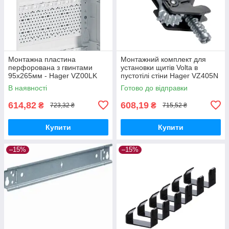
Монтажна пластина
Монтажний комплект для
перфорована з гвинтами
установки щитів Volta в
95х265мм - Hager VZ00LK
пустотілі стіни Hager VZ405N
В наявності
Готово до відправки
614,82
608,19
₴
₴
723,32 ₴
715,52 ₴
Купити
Купити
–15%
–15%