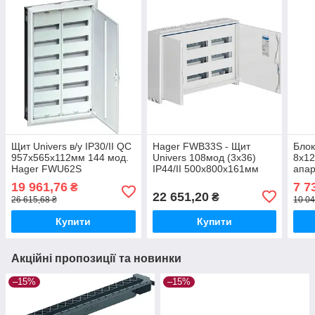
Щит Univers в/у IP30/II QC
Hager FWB33S - Щит
Блок
957x565x112мм 144 мод.
Univers 108мод (3x36)
8х12
Hager FWU62S
IP44/II 500x800x161мм
апар
Hag
19 961,76
7 7
₴
22 651,20
₴
26 615,68 ₴
10 04
Купити
Купити
Акційні пропозиції та новинки
–15%
–15%