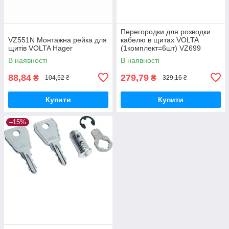
Перегородки для розводки
VZ551N Монтажна рейка для
кабелю в щитах VOLTA
щитів VOLTA Hager
(1комплект=6шт) VZ699
В наявності
В наявності
88,84
279,79
₴
₴
104,52 ₴
329,16 ₴
Купити
Купити
–15%