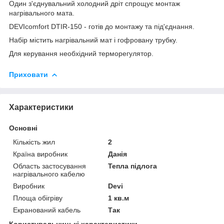
Один з'єднувальний холодний дріт спрощує монтаж
нагрівального мата.
DEVIcomfort DTIR-150 - г
отів до монтажу та під'єднання.
Набір містить нагрівальний мат і гофровану трубку.
Для керування необхідний терморегулятор.
Приховати
Характеристики
Основні
Кількість жил
2
Країна виробник
Данія
Область застосування
Тепла підлога
нагрівального кабелю
Виробник
Devi
Площа обігріву
1 кв.м
Екранований кабель
Так
Користувальницькі характеристики