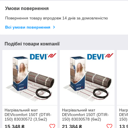
Умови повернення
Повернення товару впродовж 14 днів за домовленістю
Всі умови повернення
Подібні товари компанії
Нагрівальний мат
Нагрівальний мат
Нагр
DEVIcomfort 150T (DTIR-
DEVIcomfort 150T (DTIR-
DEVI
150) 83030572 (3,5м2)
150) 83030578 (6м2)
150)
15 348
21 384
13 
₴
₴