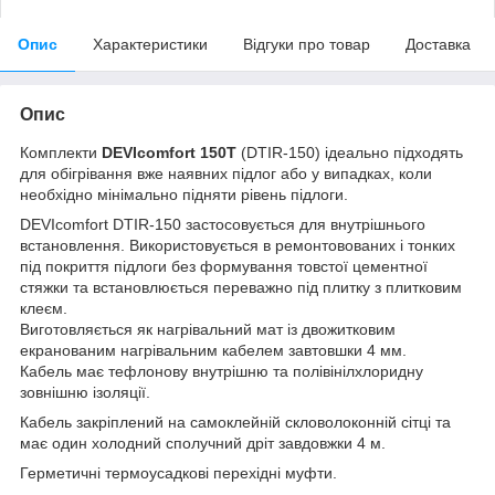
Опис
Характеристики
Відгуки про товар
Доставка
Опис
Комплекти
DEVIcomfort 150T
(DTIR-150) ідеально підходять
для обігрівання вже наявних підлог або у випадках, коли
необхідно мінімально підняти рівень підлоги.
DEVIcomfort DTIR-150 застосовується для внутрішнього
встановлення. Використовується в ремонтовованих і тонких
під покриття підлоги без формування товстої цементної
стяжки та встановлюється переважно під плитку з плитковим
клеєм.
Виготовляється як нагрівальний мат із двожитковим
екранованим нагрівальним кабелем завтовшки 4 мм.
Кабель має тефлонову внутрішню та полівінілхлоридну
зовнішню ізоляції.
Кабель закріплений на самоклейній скловолоконній сітці та
має один холодний сполучний дріт завдовжки 4 м.
Герметичні термоусадкові перехідні муфти.