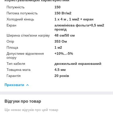
Потужність
150
Питома потужність
150 Вт/м2
Холодний кінець
1 х 4 м , 1 мм2 + екран
Екран
алюмінієва фольга+0,5 мм2
провід
Ширина сітки/зони нагріву
48 см/50 см
Опір
353 Ом
Площа
1 м2
Допустиме відхилення
+10%...-5%
опору
Тип кабеля
двожильний екранований
Товщина мата
4.5 мм
Гарантія
20 років
Приховати
Відгуки про товар
Ще немає відгуків про цей товар