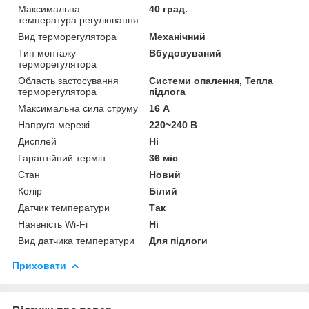
Максимальна
40 град.
температура регулювання
Вид терморегулятора
Механічний
Тип монтажу
Вбудовуваний
терморегулятора
Область застосування
Системи опалення, Тепла
терморегулятора
підлога
Максимальна сила струму
16 А
Напруга мережі
220~240 В
Дисплей
Ні
Гарантійний термін
36 міс
Стан
Новий
Колір
Білий
Датчик температури
Так
Наявність Wi-Fi
Ні
Вид датчика температури
Для підлоги
Приховати