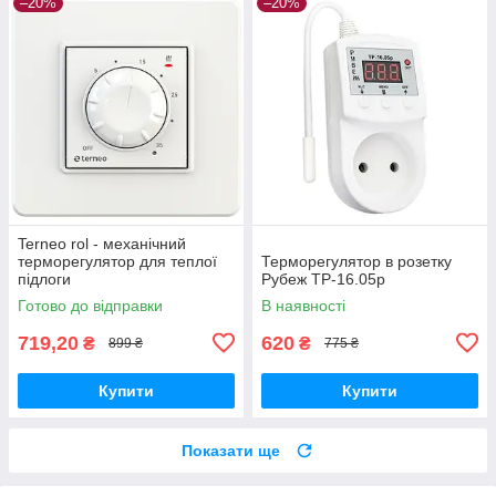
–20%
–20%
Terneo rol - механічний
терморегулятор для теплої
Терморегулятор в розетку
підлоги
Рубеж ТР-16.05р
Готово до відправки
В наявності
719,20
620
₴
₴
899 ₴
775 ₴
Купити
Купити
Показати ще