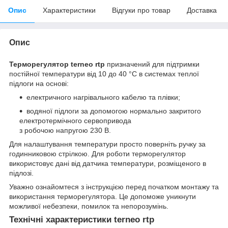
Опис
Характеристики
Відгуки про товар
Доставка
Опис
Терморегулятор terneo rtp
призначений для підтримки
постійної температури від 10 до 40 °С в системах теплої
підлоги на основі:
електричного нагрівального кабелю та плівки;
водяної підлоги за допомогою нормально закритого
електротермічного сервопривода
з робочою напругою 230 В.
Для налаштування температури просто поверніть ручку за
годинниковою стрілкою. Для роботи терморегулятор
використовує дані від датчика температури, розміщеного в
підлозі.
Уважно ознайомтеся з інструкцією перед початком монтажу та
використання терморегулятора. Це допоможе уникнути
можливої небезпеки, помилок та непорозумінь.
Технічні характеристики terneo rtp