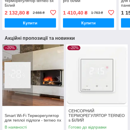
терморегулятор terneo sx
pro білий
для 
Білий
пан
2 132,80
1 410,40
1 1
₴
₴
2 666 ₴
1 763 ₴
Купити
Купити
Акційні пропозиції та новинки
–20%
–20%
СЕНСОРНИЙ
Smart Wi-Fi Терморегулятор
ТЕРМОРЕГУЛЯТОР TERNEO
для теплої підлоги - terneo nx
s БІЛИЙ
В наявності
Готово до відправки