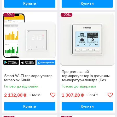
Купити
Купити
–20%
–20%
Програмований
Smart Wi-Fi терморегулятор
терморегулятор із датчиком
terneo sx Білий
температури повітря (Без
датчика температури
Готово до відправки
Готово до відправки
підлоги) - Terneo pro*
2 132,80
1 307,20
₴
₴
2 666 ₴
1 634 ₴
Купити
Купити