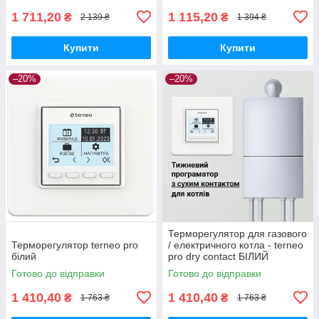
1 711,20
1 115,20
₴
₴
2 139 ₴
1 394 ₴
Купити
Купити
–20%
–20%
Терморегулятор для газового
Терморегулятор terneo pro
/ електричного котла - terneo
білий
pro dry contact БІЛИЙ
Готово до відправки
Готово до відправки
1 410,40
1 410,40
₴
₴
1 763 ₴
1 763 ₴