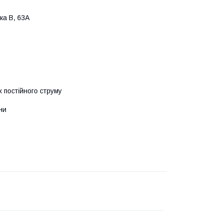
ка B, 63A
 постійного струму
ни