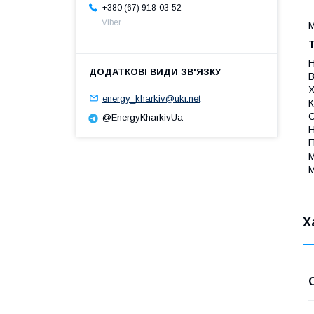
+380 (67) 918-03-52
Viber
M
Т
Н
В
Х
energy_kharkiv@ukr.net
К
С
@EnergyKharkivUa
Н
П
М
М
Х