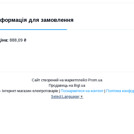
нформація для замовлення
іна:
888,09 ₴
Сайт створений на маркетплейсі
Prom.ua
Продавець на Bigl.ua
ENERGY – Інтернет-магазин електротоварів |
Поскаржитися на контент
|
Політика конфід
Select Language
▼