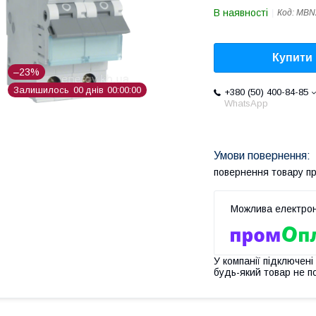
В наявності
Код:
MBN
Купити
–23%
Залишилось
0
0
днів
0
0
0
0
0
0
+380 (50) 400-84-85
WhatsApp
повернення товару п
У компанії підключені
будь-який товар не п