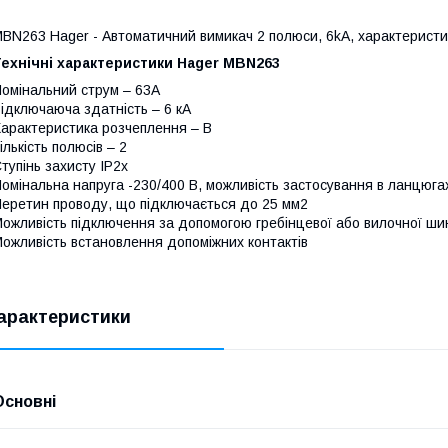
BN263 Hager - Автоматичний вимикач 2 полюси, 6kA, характеристи
ехнічні характеристики Hager MBN263
омінальний струм – 63A
ідключаюча здатність – 6 кА
арактеристика розчеплення – B
ількість полюсів – 2
тупінь захисту ІР2х
омінальна напруга -230/400 В, можливість застосування в ланцюгах
еретин проводу, що підключається до 25 мм2
ожливість підключення за допомогою гребінцевої або вилочної ши
ожливість встановлення допоміжних контактів
арактеристики
Основні