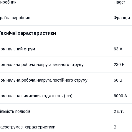
иробник
Hager
раїна виробник
Франція
Технічні характеристики
омінальний струм
63 А
омінальна робоча напруга змінного струму
230 В
омінальна робоча напруга постійного струму
60 В
омінальна вимикаюча здатність (Icn)
6000 А
ількість полюсів
2 шт.
асострумові характеристики
B