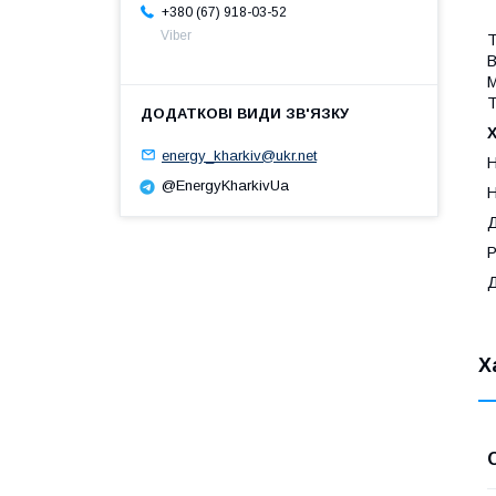
+380 (67) 918-03-52
Viber
В
М
Т
energy_kharkiv@ukr.net
Н
@EnergyKharkivUa
Н
Д
Р
Д
Х