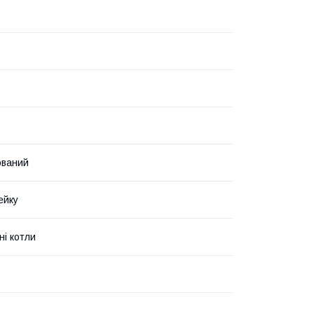
ований
ейку
ні котли