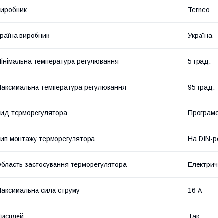
иробник
Terneo
раїна виробник
Україна
інімальна температура регулювання
5 град.
аксимальна температура регулювання
95 град.
ид терморегулятора
Програм
ип монтажу терморегулятора
На DIN-р
бласть застосування терморегулятора
Електрич
аксимальна сила струму
16 А
Дисплей
Так