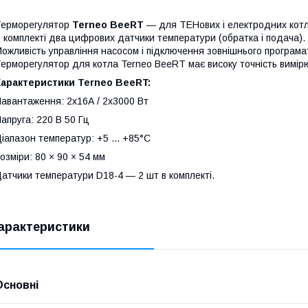
Терморегулятор
Terneo BeeRT
— для ТЕНових і електродних котл
 комплекті два цифрових датчики температури (обратка і подача).
ожливість управління насосом і підключення зовнішнього програма
ерморегулятор для котла Terneo BeeRT має високу точність вимір
Характеристики Terneo
BeeRT
:
авантаження: 2х16А / 2x3000 Вт
апруга: 220 В 50 Гц
іапазон температур: +5 ... +85°С
озміри: 80 × 90 × 54 мм
атчики температури D18-4 ― 2 шт в комплекті.
арактеристики
Основні