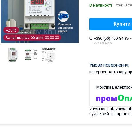
В наявності
Код:
Tern
Купити
–20%
Залишилось
0
0
днів
0
0
0
0
0
0
+380 (50) 400-84-85
WhatsApp
повернення товару п
У компанії підключені
будь-який товар не п