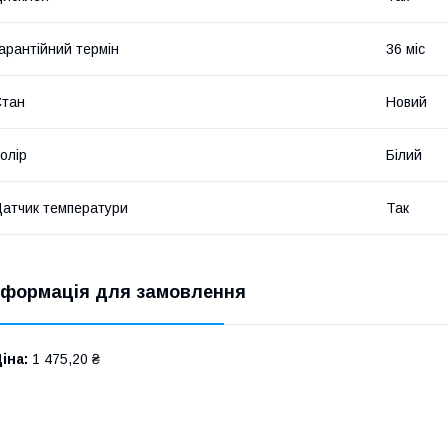
арантійний термін
36 міс
Стан
Новий
олір
Білий
атчик температури
Так
нформація для замовлення
іна:
1 475,20 ₴