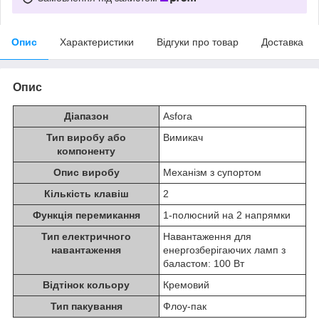
Опис
Характеристики
Відгуки про товар
Доставка
Опис
Діапазон
Asfora
Тип виробу або
Вимикач
компоненту
Опис виробу
Механізм з супортом
Кількість клавіш
2
Функція перемикання
1-полюсний на 2 напрямки
Тип електричного
Навантаження для
навантаження
енергозберігаючих ламп з
баластом: 100 Вт
Відтінок кольору
Кремовий
Тип пакування
Флоу-пак