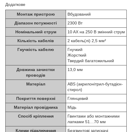
Додаткове
Монтаж пристрою
Вбудований
Діапазон потужності
2300 Вт
Номінальний струм
10 AX на 250 В змінний струм
Кількість кабелів
2 кабель(лі) 2,5 мм²
Гнучкість кабелю
Гнучкий
Жорсткий
Твердий багатожильний
Довжина зачистки
13,0 мм
проводів
Матеріал
ABS (акрилонітрил-бутадієн-
стирол)
Покриття поверхні
Глянцевий
Матеріал провідника
Мідь
Спосіб кріплення
Гвинтами або монтажними
лапками 51…70 мм
Клеми підключення
Безгвинтові затискачі