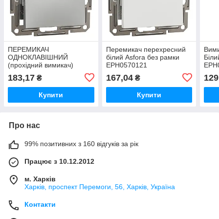
ПЕРЕМИКАЧ
Перемикач перехресний
Вими
ОДНОКЛАВІШНИЙ
білий Asfora без рамки
Біли
(прохідний вимикач)
EPH0570121
EPH
ASFORA АЛЮМІНІЙ
183,17
167,04
129
₴
₴
EPH0400161
Купити
Купити
Про нас
99% позитивних з 160 відгуків за рік
Працює з 10.12.2012
м. Харків
Харків, проспект Перемоги, 56, Харків, Україна
Контакти