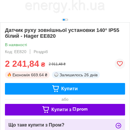
Датчик руху зовнішньої установки 140° IP55
білий - Hager EE820
В наявності
Код: EE820
Роздріб
2 241,84
₴
2 911,48 ₴
Економія
669.64 ₴
Залишилось
26 днів
Купити
або
Купити з
Що таке купити з Пром?