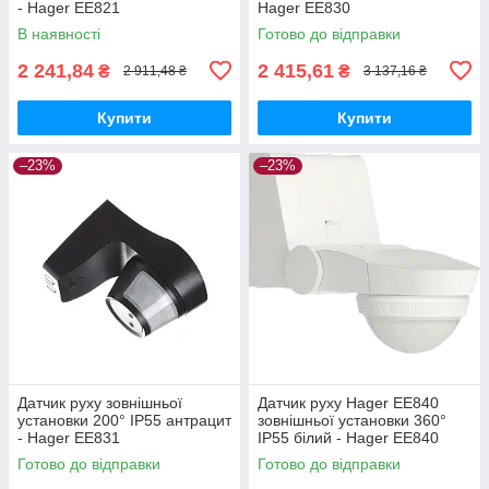
- Hager EE821
Hager EE830
В наявності
Готово до відправки
2 241,84
2 415,61
₴
₴
2 911,48 ₴
3 137,16 ₴
Купити
Купити
–23%
–23%
Датчик руху зовнішньої
Датчик руху Hager EE840
установки 200° IP55 антрацит
зовнішньої установки 360°
- Hager EE831
IP55 білий - Hager EE840
Готово до відправки
Готово до відправки