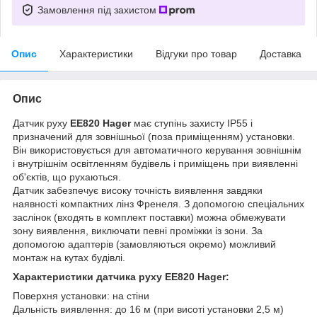
Замовлення під захистом
Опис
Характеристики
Відгуки про товар
Доставка
Опис
Датчик руху
EE820 Hager
має ступінь захисту IP55 і
призначений для зовнішньої (поза приміщенням) установки.
Він використовується для автоматичного керування зовнішнім
і внутрішнім освітленням будівель і приміщень при виявленні
об'єктів, що рухаються.
Датчик забезпечує високу точність виявлення завдяки
наявності компактних лінз Френеля. З допомогою спеціальних
заслінок (входять в комплект поставки) можна обмежувати
зону виявлення, виключати певні проміжки із зони. За
допомогою адаптерів (замовляються окремо) можливий
монтаж на кутах будівлі.
Характеристики датчика руху EE820 Hager:
Поверхня установки: на стіни
Дальність виявлення: до 16 м (при висоті установки 2,5 м)