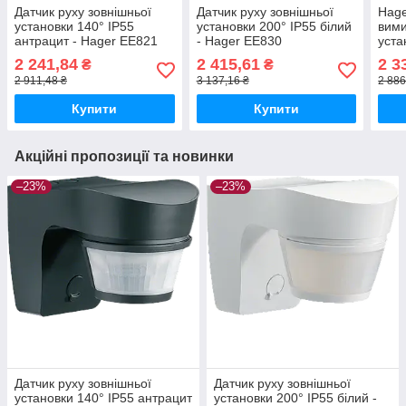
Датчик руху зовнішньої
Датчик руху зовнішньої
Hage
установки 140° IP55
установки 200° IP55 білий
вими
антрацит - Hager EE821
- Hager EE830
уста
2 241,84
2 415,61
2 3
₴
₴
2 911,48 ₴
3 137,16 ₴
2 886
Купити
Купити
Акційні пропозиції та новинки
–23%
–23%
Датчик руху зовнішньої
Датчик руху зовнішньої
установки 140° IP55 антрацит
установки 200° IP55 білий -