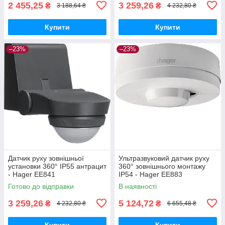
2 455,25
3 259,26
₴
₴
3 188,64 ₴
4 232,80 ₴
Купити
Купити
–23%
–23%
Датчик руху зовнішньої
Ультразвуковий датчик руху
установки 360° IP55 антрацит
360° зовнішнього монтажу
- Hager EE841
IP54 - Hager EE883
Готово до відправки
В наявності
3 259,26
5 124,72
₴
₴
4 232,80 ₴
6 655,48 ₴
Купити
Купити