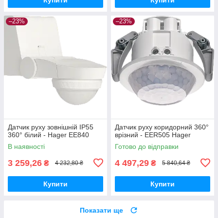
–23%
–23%
Датчик руху зовнішній IP55
Датчик руху коридорний 360°
360° білий - Hager EE840
врізний - EER505 Hager
В наявності
Готово до відправки
3 259,26
4 497,29
₴
₴
4 232,80 ₴
5 840,64 ₴
Купити
Купити
Показати ще