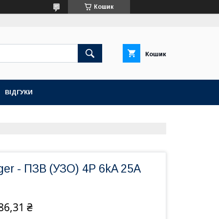
Кошик
Кошик
ВІДГУКИ
r - ПЗВ (УЗО) 4P 6kA 25A
86,31 ₴