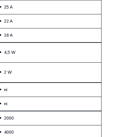
25 A
22 A
18 A
4,5 W
2 W
ні
ні
2000
4000