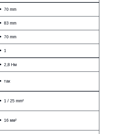
70 mm
83 mm
70 mm
1
2,8 Нм
так
1 / 25 mm²
16 мм²