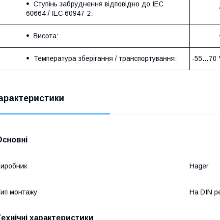
Ступінь забруднення відповідно до IEC
60664 / IEC 60947-2:
Висота:
Температура зберігання / транспортування:
-55…70 
арактеристики
Основні
иробник
Hager
ип монтажу
На DIN р
Технічні характеристики