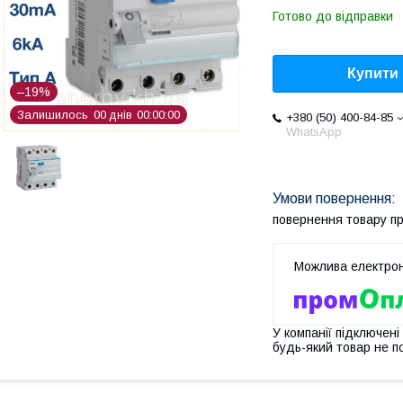
Готово до відправки
Купити
–19%
Залишилось
0
0
днів
0
0
0
0
0
0
+380 (50) 400-84-85
WhatsApp
повернення товару п
У компанії підключені
будь-який товар не п