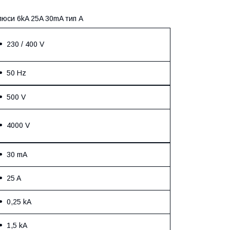
люси 6kA 25A 30mA тип A
230 / 400 V
50 Hz
500 V
4000 V
30 mA
25 A
0,25 kA
1,5 kA