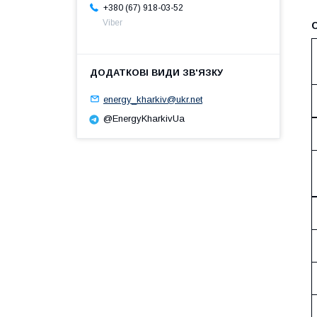
+380 (67) 918-03-52
Viber
energy_kharkiv@ukr.net
@EnergyKharkivUa