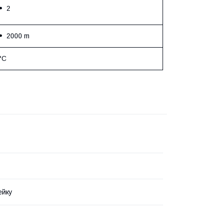
2
2000 m
°C
ейку