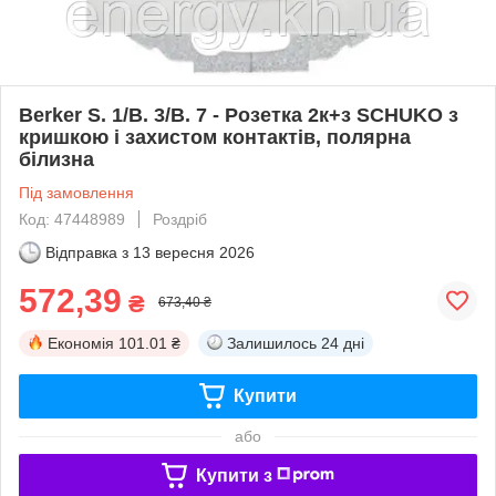
Berker S. 1/B. 3/B. 7 - Розетка 2к+з SCHUKO з
кришкою і захистом контактів, полярна
білизна
Під замовлення
Код: 47448989
Роздріб
Відправка з
13 вересня 2026
572,39
₴
673,40 ₴
Економія
101.01 ₴
Залишилось
24 дні
Купити
або
Купити з