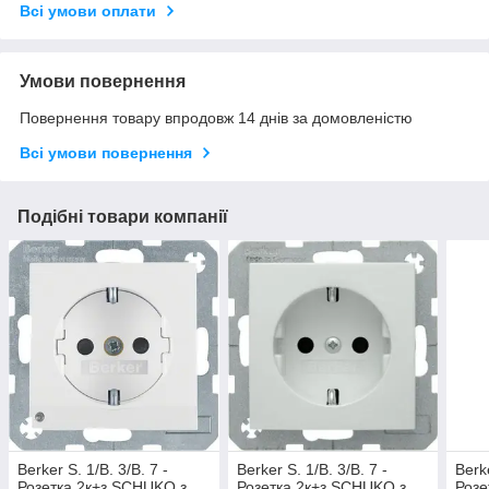
Всі умови оплати
Умови повернення
Повернення товару впродовж 14 днів за домовленістю
Всі умови повернення
Подібні товари компанії
Berker S. 1/B. 3/B. 7 -
Berker S. 1/B. 3/B. 7 -
Berke
Розетка 2к+з SCHUKO з
Розетка 2к+з SCHUKO з
Розе