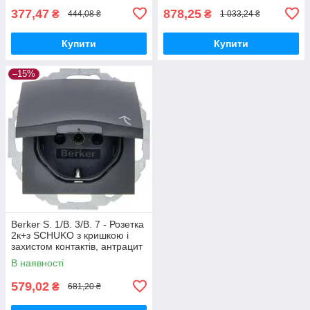
377,47
878,25
₴
₴
444,08 ₴
1 033,24 ₴
Купити
Купити
–15%
Berker S. 1/B. 3/B. 7 - Розетка
2к+з SCHUKO з кришкою і
захистом контактів, антрацит
В наявності
579,02
₴
681,20 ₴