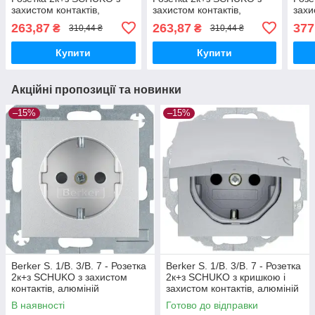
захистом контактів,
захистом контактів,
захи
полярна білизна
полярна білизна матова
алюм
263,87
263,87
377
₴
₴
310,44 ₴
310,44 ₴
Купити
Купити
Акційні пропозиції та новинки
–15%
–15%
Berker S. 1/B. 3/B. 7 - Розетка
Berker S. 1/B. 3/B. 7 - Розетка
2к+з SCHUKO з захистом
2к+з SCHUKO з кришкою і
контактів, алюміній
захистом контактів, алюміній
В наявності
Готово до відправки