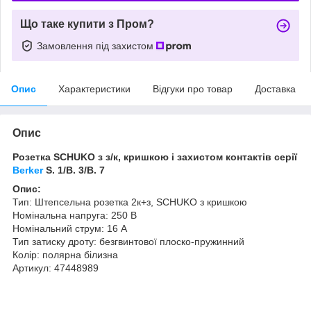
Що таке купити з Пром?
Замовлення під захистом
Опис
Характеристики
Відгуки про товар
Доставка
Опис
Розетка SCHUKO з з/к, кришкою і захистом контактів серії
Berker
S. 1/B. 3/B. 7
Опис:
Тип: Штепсельна розетка 2к+з, SCHUKO з кришкою
Номінальна напруга: 250 В
Номінальний струм: 16 А
Тип затиску дроту: безгвинтової плоско-пружинний
Колір: полярна білизна
Артикул: 47448989