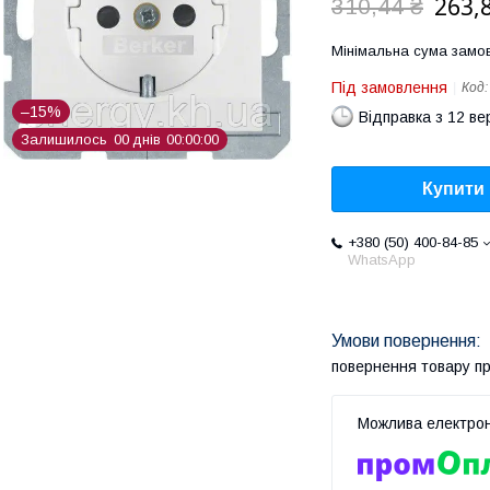
263,
310,44 ₴
Мінімальна сума замов
Під замовлення
Код
–15%
Відправка з 12 в
Залишилось
0
0
днів
0
0
0
0
0
0
Купити
+380 (50) 400-84-85
WhatsApp
повернення товару п