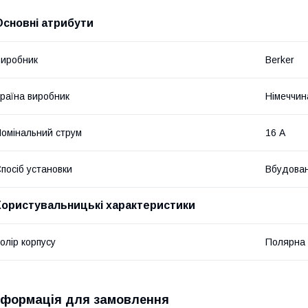
Основні атрибути
иробник
Berker
раїна виробник
Німеччин
омінальний струм
16 А
посіб установки
Вбудова
Користувальницькі характеристики
олір корпусу
Полярна 
нформація для замовлення