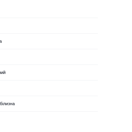
а
ний
білизна