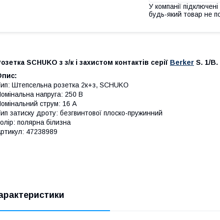
У компанії підключені
будь-який товар не п
озетка SCHUKO з з/к і захистом контактів серії
Berker
S. 1/B. 
Опис:
ип: Штепсельна розетка 2к+з, SCHUKO
омінальна напруга: 250 В
омінальний струм: 16 А
ип затиску дроту: безгвинтової плоско-пружинний
олір: полярна білизна
ртикул: 47238989
арактеристики