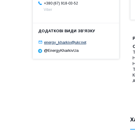
+380 (67) 918-03-52
Viber
Р
energy_kharkiv@ukr.net
@EnergyKharkivUa
Т
Н
Н
Т
К
А
Х