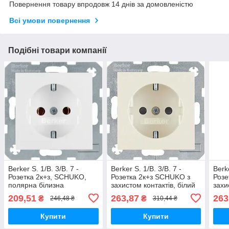
Повернення товару впродовж 14 днів за домовленістю
Всі умови повернення
Подібні товари компанії
Berker S. 1/B. 3/B. 7 -
Berker S. 1/B. 3/B. 7 -
Berke
Розетка 2к+з, SCHUKO,
Розетка 2к+з SCHUKO з
Розе
полярна білизна
захистом контактів, білий
захи
поля
209,51
263,87
263
₴
₴
246,48 ₴
310,44 ₴
Купити
Купити