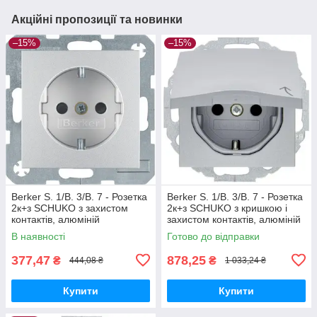
Акційні пропозиції та новинки
–15%
–15%
Berker S. 1/B. 3/B. 7 - Розетка
Berker S. 1/B. 3/B. 7 - Розетка
2к+з SCHUKO з захистом
2к+з SCHUKO з кришкою і
контактів, алюміній
захистом контактів, алюміній
В наявності
Готово до відправки
377,47
878,25
₴
₴
444,08 ₴
1 033,24 ₴
Купити
Купити