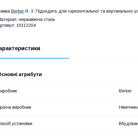
Рамка
Berker
R. 3. Підходить для горизонтальної та вертикальної у
атеріал: нержавіюча сталь
ртикул: 10112204
арактеристики
Основні атрибути
иробник
Berker
раїна виробник
Німеччин
посіб установки
Вбудова