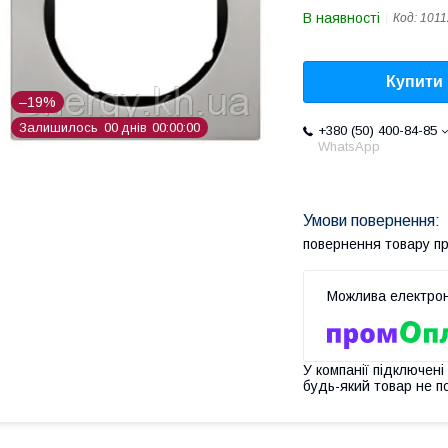
В наявності
Код:
1011
Купити
–19%
Залишилось
0
0
днів
0
0
0
0
0
0
+380 (50) 400-84-85
WhatsApp
повернення товару п
У компанії підключені
будь-який товар не п