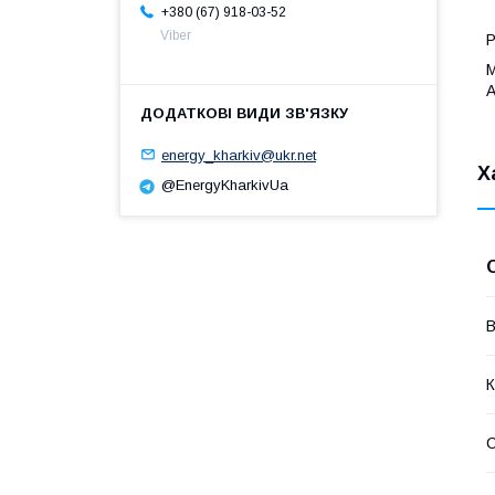
+380 (67) 918-03-52
Viber
М
А
energy_kharkiv@ukr.net
Х
@EnergyKharkivUa
В
К
С