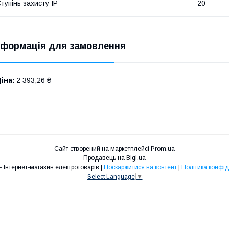
тупінь захисту IP
20
нформація для замовлення
іна:
2 393,26 ₴
Сайт створений на маркетплейсі
Prom.ua
Продавець на Bigl.ua
ENERGY – Інтернет-магазин електротоварів |
Поскаржитися на контент
|
Політика конфід
Select Language
▼