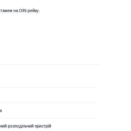
нтажем на DIN-рейку.
а
ний розподільчий пристрій