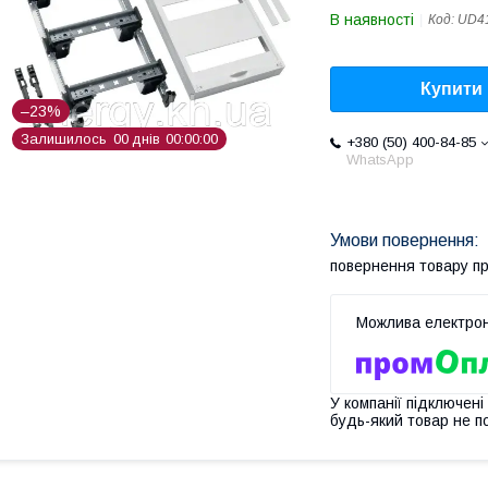
В наявності
Код:
UD4
Купити
–23%
Залишилось
0
0
днів
0
0
0
0
0
0
+380 (50) 400-84-85
WhatsApp
повернення товару п
У компанії підключені
будь-який товар не п