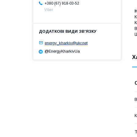
+380 (67) 918-03-52
Viber
К
К
В
Ш
energy_kharkiv@ukr.net
@EnergyKharkivUa
Х
В
К
Т