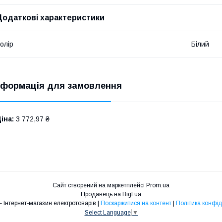
Додаткові характеристики
олір
Білий
нформація для замовлення
іна:
3 772,97 ₴
Сайт створений на маркетплейсі
Prom.ua
Продавець на Bigl.ua
ENERGY – Інтернет-магазин електротоварів |
Поскаржитися на контент
|
Політика конфід
Select Language
▼