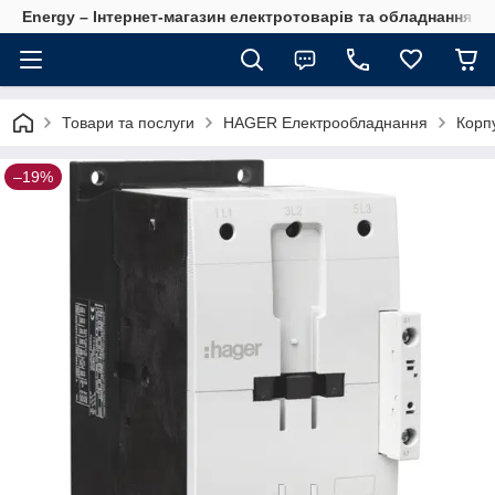
Energy – Інтернет-магазин електротоварів та обладнання 
Товари та послуги
HAGER Електрообладнання
Корпу
–19%