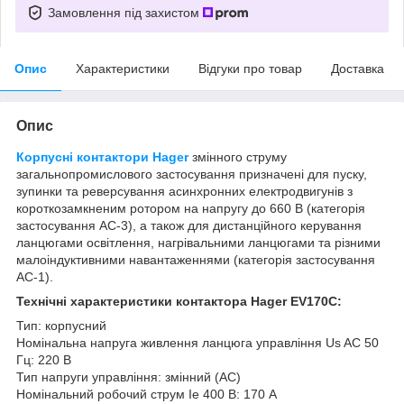
Замовлення під захистом
Опис
Характеристики
Відгуки про товар
Доставка
Опис
Корпусні контактори Hager
змінного струму
загальнопромислового застосування призначені для пуску,
зупинки та реверсування асинхронних електродвигунів з
короткозамкненим ротором на напругу до 660 В (категорія
застосування АС-3), а також для дистанційного керування
ланцюгами освітлення, нагрівальними ланцюгами та різними
малоіндуктивними навантаженнями (категорія застосування
АС-1).
Технічні характеристики контактора Hager EV170C:
Тип: корпусний
Номінальна напруга живлення ланцюга управління Us AC 50
Гц: 220 В
Тип напруги управління: змінний (AC)
Номінальний робочий струм Ie 400 В: 170 А