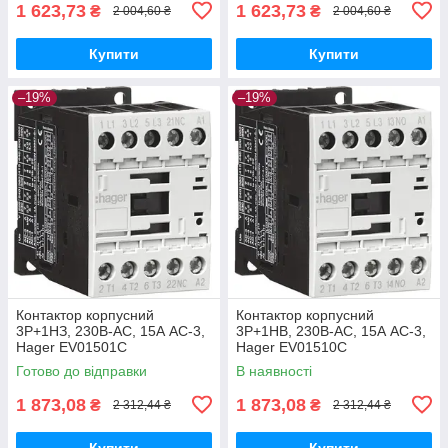
1 623,73
1 623,73
₴
₴
2 004,60 ₴
2 004,60 ₴
Купити
Купити
–19%
–19%
Контактор корпусний
Контактор корпусний
3P+1НЗ, 230В-АС, 15А AC-3,
3P+1НВ, 230В-АС, 15А AC-3,
Hager EV01501C
Hager EV01510C
Готово до відправки
В наявності
1 873,08
1 873,08
₴
₴
2 312,44 ₴
2 312,44 ₴
Купити
Купити