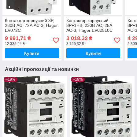
Контактор корпусний 3P,
Контактор корпусний
Конт
230В-АС, 72А AC-3, Hager
3P+1НВ, 230В-АС, 25А
3P+1
EV072C
AC-3, Hager EV02510C
AC-3
9 991,71
3 018,32
4 2
₴
₴
12 335,44 ₴
3 726,32 ₴
5 300
Купити
Купити
Акційні пропозиції та новинки
–19%
–19%