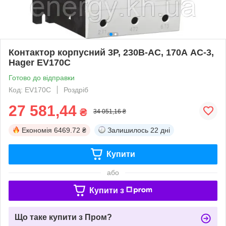
Контактор корпусний 3P, 230В-АС, 170А AC-3,
Hager EV170C
Готово до відправки
Код: EV170C
Роздріб
27 581,44
₴
34 051,16 ₴
Економія
6469.72 ₴
Залишилось
22 дні
Купити
або
Купити з
Що таке купити з Пром?