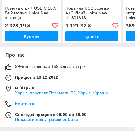
Розетка с з/к + USB C 10,5
Подвійна USB розетка
Розе
Вт 2 модулі Unica New
A+C білий Unica New
штор
антрацит
NU301818
Uni
2 328,19
3 121,92
369
₴
₴
Купити
Купити
Про нас
99% позитивних з 159 відгуків за рік
Працює з 10.12.2012
м. Харків
Харків, проспект Перемоги, 56, Харків, Україна
Контакти
Сьогодні працює з 09:00 до 18:00
Показати весь графік роботи