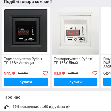
Подібні товари компанії
Терморегулятор Рубеж
Терморегулятор Рубеж
Розу
ТР-16ВУ Антрацит
ТР-16ВУ Білий
RUBE
220В
945
918
624
₴
₴
1 050 ₴
1 020 ₴
Купити
Купити
Про нас
99% позитивних з 160 відгуків за рік