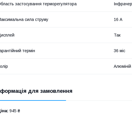
бласть застосування терморегулятора
Інфрачерв
аксимальна сила струму
16 А
Дисплей
Так
арантійний термін
36 міс
олір
Алюміній
нформація для замовлення
іна:
945 ₴