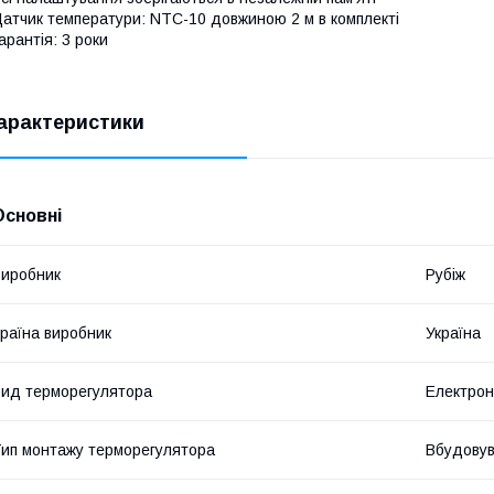
атчик температури: NTC-10 довжиною 2 м в комплекті
арантія: 3 роки
арактеристики
Основні
иробник
Рубіж
раїна виробник
Україна
ид терморегулятора
Електро
ип монтажу терморегулятора
Вбудову