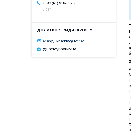
+380 (67) 918-03-52
Viber
в
х
energy_kharkiv@ukr.net
Д
а
@EnergyKharkivUa
б
Р
М
Н
В
П
Т
Г
В
Ф
П
Б
В