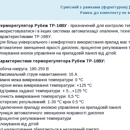
Сумісний з рамками (фурнітурою)
Рамка до комплекту не 
Терморегулятор Рубеж
ТР-16ВУ
- призначений для контролю тем
икористовуватися і в інших системах автоматизації опалення, техні
арактеристиками ТР-16ВУ.
ля більш універсального і комфортного використання прилад має та
втоматичне зменшення яркості дисплею, процентне регулювання т
локування кнопок управління на приладовій панелі від дітей.
Характеристики терморегулятора Рубеж ТР-16ВУ:
обоча напруга: 180-250 В
аксимальний струм навантаження: 16 А
ижня межа вимірювання температури: 0 °С
ерхня межа вимірювання температури: +125 °С
ідтримка заданої температури: + 5...+125 °С
очність вимірювання температури: 0,5 °С
істерезис регульований: 1-30 °С крок 0.5 °С
ідключення приладу кнопкою управління на приладовій панелі
ункція автоматичного зменшення яскравості дисплея
роцентне регулювання температури
локування від дітей
сі налаштування зберігаються в незалежній пам'яті