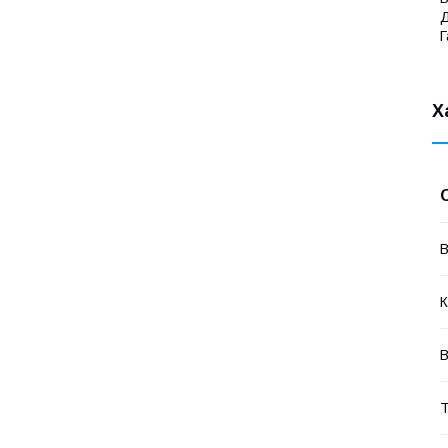
Д
Г
Х
В
К
В
Т