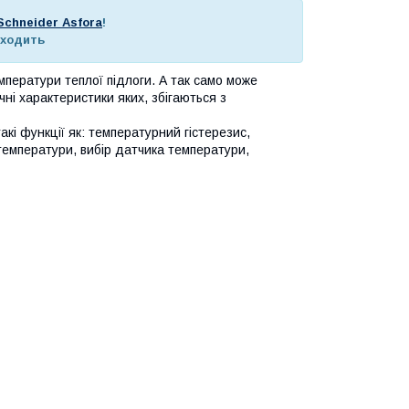
Schneider Asfora
!
входить
ператури теплої підлоги. А так само може
чні характеристики яких, збігаються з
кі функції як: температурний гістерезис,
емператури, вибір датчика температури,