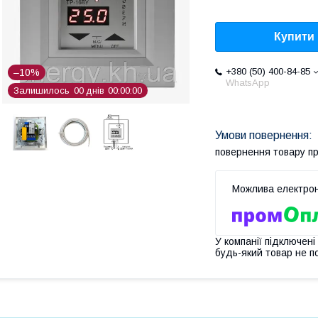
Купити
+380 (50) 400-84-85
–10%
WhatsApp
Залишилось
0
0
днів
0
0
0
0
0
0
повернення товару п
У компанії підключені
будь-який товар не п