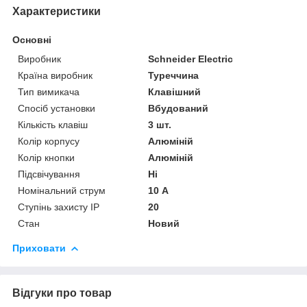
Характеристики
Основні
Виробник
Schneider Electric
Країна виробник
Туреччина
Тип вимикача
Клавішний
Спосіб установки
Вбудований
Кількість клавіш
3 шт.
Колір корпусу
Алюміній
Колір кнопки
Алюміній
Підсвічування
Ні
Номінальний струм
10 А
Ступінь захисту IP
20
Стан
Новий
Приховати
Відгуки про товар