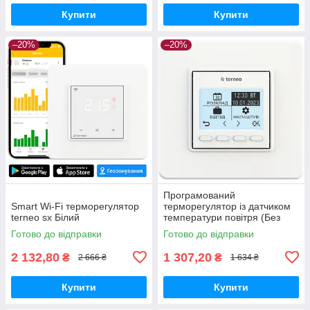
Купити
Купити
–20%
–20%
Програмований
Smart Wi-Fi терморегулятор
терморегулятор із датчиком
terneo sx Білий
температури повітря (Без
датчика температури
Готово до відправки
Готово до відправки
підлоги) - Terneo pro*
2 132,80
1 307,20
₴
₴
2 666 ₴
1 634 ₴
Купити
Купити