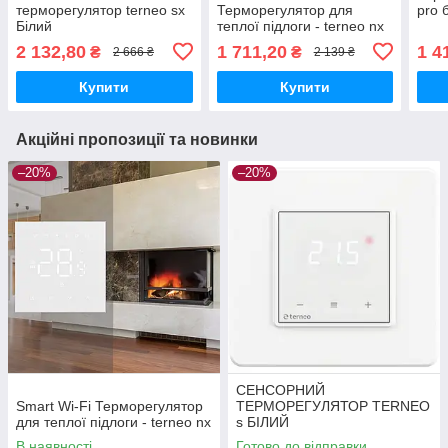
терморегулятор terneo sx
Терморегулятор для
pro 
Білий
теплої підлоги - terneo nx
2 132,80
1 711,20
1 4
₴
₴
2 666 ₴
2 139 ₴
Купити
Купити
Акційні пропозиції та новинки
–20%
–20%
СЕНСОРНИЙ
Smart Wi-Fi Терморегулятор
ТЕРМОРЕГУЛЯТОР TERNEO
для теплої підлоги - terneo nx
s БІЛИЙ
В наявності
Готово до відправки