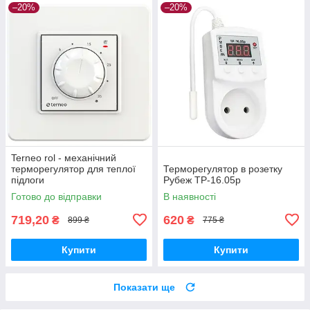
–20%
–20%
Terneo rol - механічний
терморегулятор для теплої
Терморегулятор в розетку
підлоги
Рубеж ТР-16.05р
Готово до відправки
В наявності
719,20
620
₴
₴
899 ₴
775 ₴
Купити
Купити
Показати ще