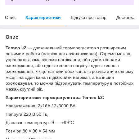
Опис
Характеристики
Відгуки про товар
Доставка
Опис
Terneo k2
— двоканальний терморегулятор з розширеним
режимом роботи (нагрівання / охолодження). Окремо можна
управляти двома зонами нагрівання, або двома зонами
охолодження, або однією зоною нагріву і однією зоною
охолодження. Якщо датчики обох каналів розмістити в одному
місці і на один канал підключити нагрівач, а на інший
охолоджувач, то можна підтримувати температуру в потрібних
межах круглий рік.
Характеристики терморегулятора
Terneo k2
:
Навантаження: 2х16А / 2x3000 ВА
Напруга 220 В 50 Гц
Діапазон температур -9 .... +99°С
Розміри 80 × 90 × 54 мм