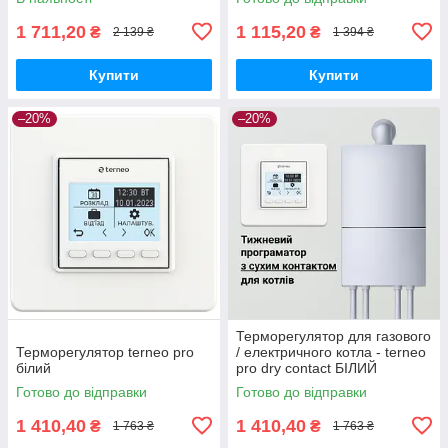
1 711,20
1 115,20
₴
₴
2 139 ₴
1 394 ₴
Купити
Купити
–20%
–20%
Терморегулятор для газового
Терморегулятор terneo pro
/ електричного котла - terneo
білий
pro dry contact БІЛИЙ
Готово до відправки
Готово до відправки
1 410,40
1 410,40
₴
₴
1 763 ₴
1 763 ₴