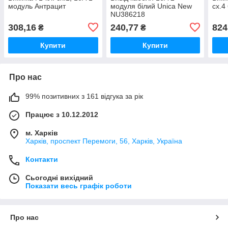
модуль Антрацит
модуля білий Unica New
сх.4
NU386218
308,16
240,77
824
₴
₴
Купити
Купити
Про нас
99% позитивних з 161 відгука за рік
Працює з 10.12.2012
м. Харків
Харків, проспект Перемоги, 56, Харків, Україна
Контакти
Сьогодні вихідний
Показати весь графік роботи
Про нас