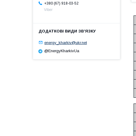
+380 (67) 918-03-52
Viber
energy_kharkiv@ukr.net
@EnergyKharkivUa