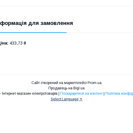
нформація для замовлення
іна:
433,73 ₴
Сайт створений на маркетплейсі
Prom.ua
Продавець на Bigl.ua
ENERGY – Інтернет-магазин електротоварів |
Поскаржитися на контент
|
Політика конфід
Select Language
▼