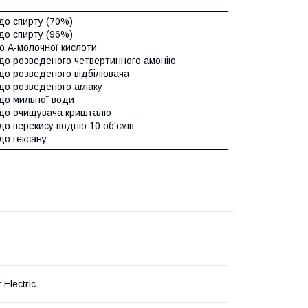
до спирту (70%)
до спирту (96%)
о A-молочної кислоти
 до розведеного четвертинного амонію
 до розведеного відбілювача
до розведеного аміаку
 до мильної води
 до очищувача кришталю
до перекису водню 10 об'ємів
до гексану
 Electric