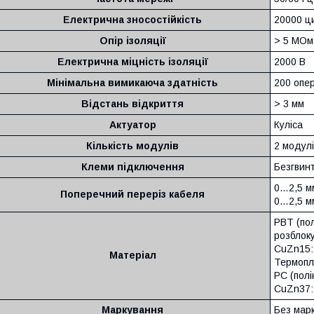
Електрична зносостійкість
20000 ци
Опір ізоляції
> 5 МОм
Електрична міцність ізоляції
2000 В
Мінімальна вимикаюча здатність
200 опер
Відстань відкриття
> 3 мм
Актуатор
Куліса
Кількість модулів
2 модулі
Клеми підключення
Безгвинт
0…2,5 м
Поперечний переріз кабеля
0…2,5 мм
PBT (по
розблок
CuZn15:
Матеріал
Термопл
PC (пол
CuZn37:
Маркування
Без мар