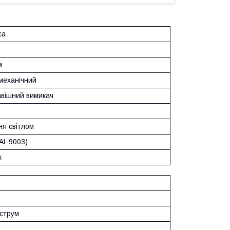
ca
м
механічний
вішний вимикач
ня світлом
AL 9003)
к
 струм