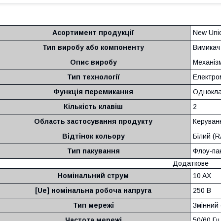
Асортимент продукції
New Uni
Тип виробу або компоненту
Вимикач
Опис виробу
Механіз
Тип технології
Електро
Функція перемикання
Однокла
Кількість клавіш
2
Область застосування продукту
Керуван
Відтінок кольору
Білий (R
Тип пакування
Флоу-па
Додаткове
Номінальний струм
10 AX
[Ue] номінальна робоча напруга
250 В
Тип мережі
Змінний
Частота мережі
50/60 Гц