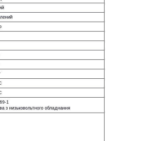
ий
лений
ю
м
м
г
C
C
69-1
ва з низьковольтного обладнання