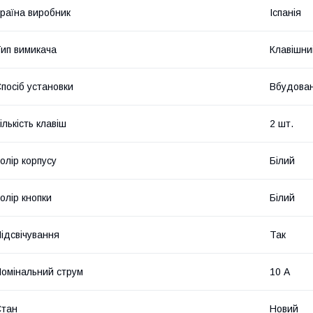
раїна виробник
Іспанія
ип вимикача
Клавішни
посіб установки
Вбудова
ількість клавіш
2 шт.
олір корпусу
Білий
олір кнопки
Білий
ідсвічування
Так
омінальний струм
10 А
Стан
Новий