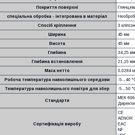
Покриття поверхні
Глянцев
спеціальна обробка - інтегрована в матеріал
Необроб
Спосіб кріплення
З кліпсо
Ширина
45 мм
Висота
45 мм
Глибина
34,25 м
Глибина встановлення
21,15 м
Маса нетто
0,0284 к
Робоча температура навколишнього середови
-5…40 °
Температура навколишнього повітря для збер
-5…50 °
МЕК 606
Стандарти
Директи
CE
AENOR
Сертифікація виробу
EAC
NF