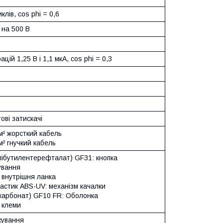
клів, cos phi = 0,6
 на 500 В
ацій 1,25 В і 1,1 мкА, cos phi = 0,3
ові затискачі
м² жорсткий кабель
² гнучкий кабель
лібутилентерефталат) GF31: кнопка
ування
 внутрішня ланка
астик ABS-UV: механізм качалки
ікарбонат) GF10 FR: Оболонка
 клеми
кування