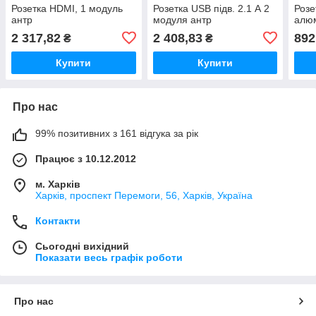
Розетка HDMI, 1 модуль
Розетка USB підв. 2.1 А 2
Розе
антр
модуля антр
алю
2 317,82
2 408,83
892
₴
₴
Купити
Купити
Про нас
99% позитивних з 161 відгука за рік
Працює з 10.12.2012
м. Харків
Харків, проспект Перемоги, 56, Харків, Україна
Контакти
Сьогодні вихідний
Показати весь графік роботи
Про нас