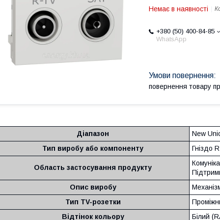
Немає в наявності
К
+380 (50) 400-84-85
WhatsApp
повернення товару п
Діапазон
New Uni
Тип виробу або компоненту
Гніздо 
Комуніка
Область застосування продукту
Підтрим
Опис виробу
Механіз
Тип TV-розетки
Проміжн
Відтінок кольору
Білий (R