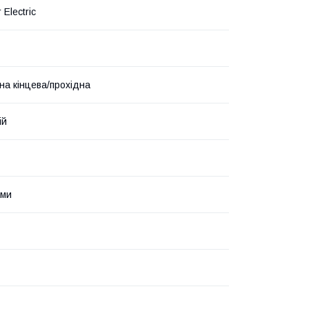
 Electric
йна кінцева/прохідна
ій
ями