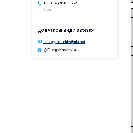
+380 (67) 918-03-52
Viber
energy_kharkiv@ukr.net
@EnergyKharkivUa