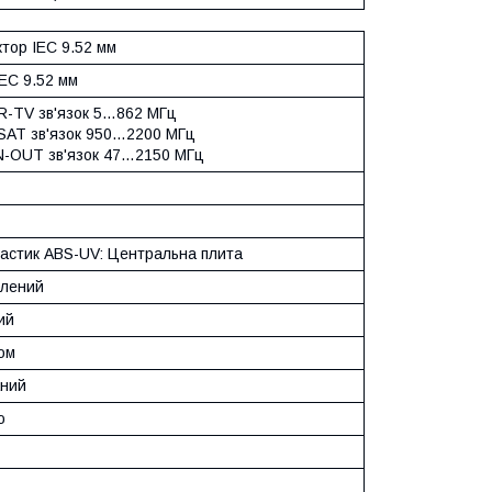
тор IEC 9.52 мм
EC 9.52 мм
 R-TV зв'язок 5…862 МГц
 SAT зв'язок 950…2200 МГц
IN-OUT зв'язок 47…2150 МГц
астик ABS-UV: Центральна плита
лений
ий
ом
ний
ю