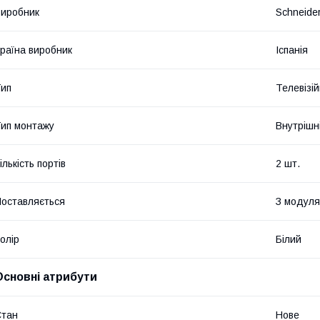
иробник
Schneider
раїна виробник
Іспанія
ип
Телевізі
ип монтажу
Внутрішн
ількість портів
2 шт.
оставляється
З модул
олір
Білий
Основні атрибути
Стан
Нове