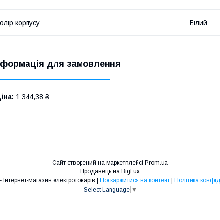
олір корпусу
Білий
нформація для замовлення
іна:
1 344,38 ₴
Сайт створений на маркетплейсі
Prom.ua
Продавець на Bigl.ua
ENERGY – Інтернет-магазин електротоварів |
Поскаржитися на контент
|
Політика конфід
Select Language
▼