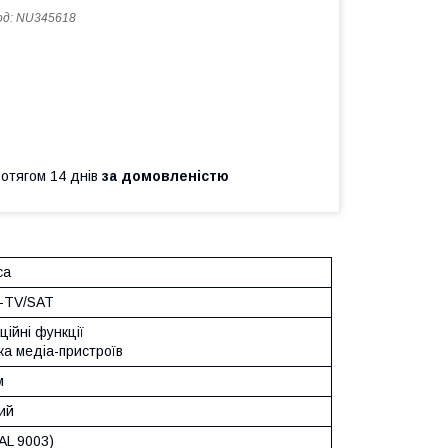
од:
NU345618
ротягом 14 днів
за домовленістю
ca
R-TV/SAT
ційні функції
ка медіа-пристроїв
м
ий
AL 9003)