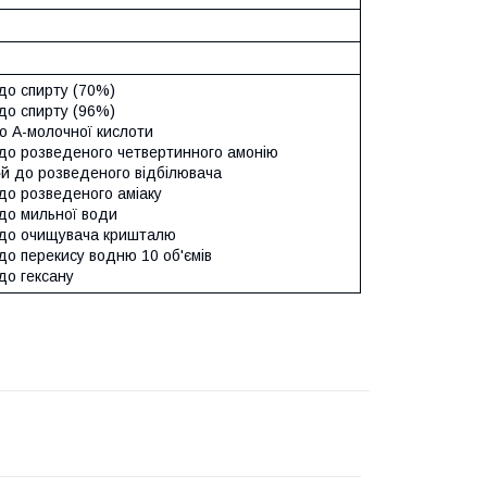
до спирту (70%)
до спирту (96%)
о A-молочної кислоти
 до розведеного четвертинного амонію
й до розведеного відбілювача
до розведеного аміаку
 до мильної води
 до очищувача кришталю
до перекису водню 10 об'ємів
до гексану