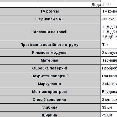
Додаткове
TV роз'єм
TV конек
З'єднувач SAT
Жіноча I
11,5 дБ
Згасання на трасі
11,5 дБ
2,5 дБ 
Протікання постійного струму
Так
Кількість модулів
2 модулі
Матеріал
Термопл
Обробка поверхні
Необроб
Покриття поверхні
Глянцев
Маркування
З підпис
Монтаж пристрою
Вбудова
Спосіб кріплення
З кліпсо
Глибина
33 мм
Ширина
45 мм