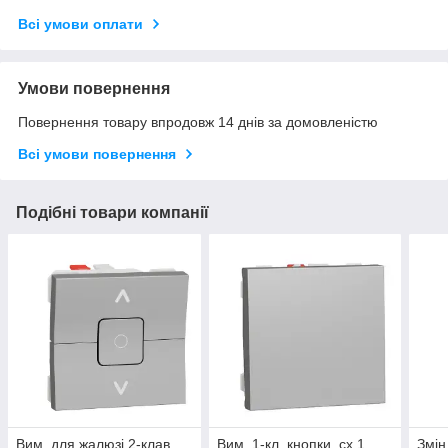
Всі умови оплати
Умови повернення
Повернення товару впродовж 14 днів за домовленістю
Всі умови повернення
Подібні товари компанії
Вим. для жалюзі 2-клав
Вим. 1-кл. кнопки. сх.1
Змін.