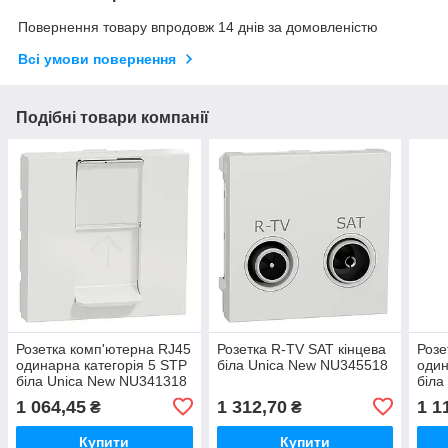
Повернення товару впродовж 14 днів за домовленістю
Всі умови повернення
Подібні товари компанії
Розетка комп'ютерна RJ45
Розетка R-TV SAT кінцева
Розе
одинарна категорія 5 STP
біла Unica New NU345518
один
біла Unica New NU341318
біла
1 064,45
1 312,70
1 1
₴
₴
Купити
Купити