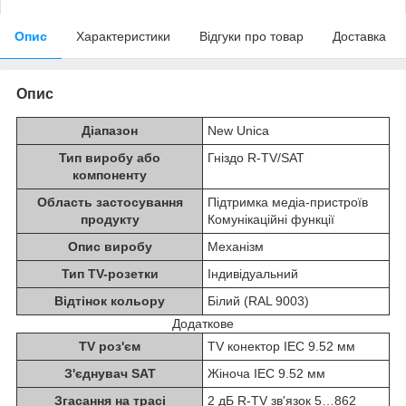
Опис
Характеристики
Відгуки про товар
Доставка
Опис
Діапазон
New Unica
Тип виробу або
Гніздо R-TV/SAT
компоненту
Область застосування
Підтримка медіа-пристроїв
продукту
Комунікаційні функції
Опис виробу
Механізм
Тип TV-розетки
Індивідуальний
Відтінок кольору
Білий (RAL 9003)
Додаткове
TV роз'єм
TV конектор IEC 9.52 мм
З'єднувач SAT
Жіноча IEC 9.52 мм
Згасання на трасі
2 дБ R-TV зв'язок 5…862