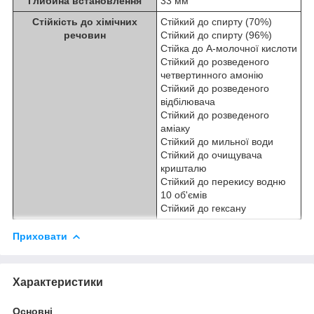
Глибина встановлення
33 мм
Стійкість до хімічних
Стійкий до спирту (70%)
речовин
Стійкий до спирту (96%)
Стійка до A-молочної кислоти
Стійкий до розведеного
четвертинного амонію
Стійкий до розведеного
відбілювача
Стійкий до розведеного
аміаку
Стійкий до мильної води
Стійкий до очищувача
кришталю
Стійкий до перекису водню
10 об'ємів
Стійкий до гексану
Приховати
Характеристики
Основні