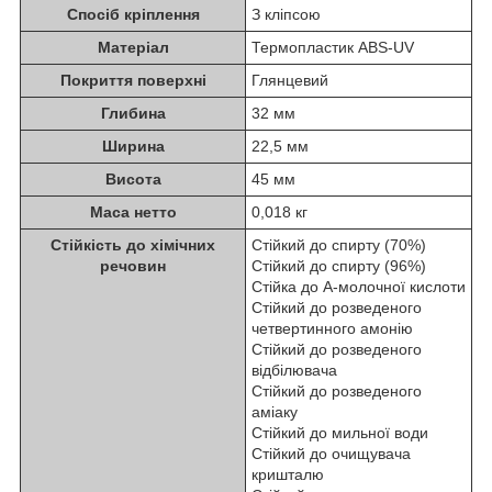
Спосіб кріплення
З кліпсою
Матеріал
Термопластик ABS-UV
Покриття поверхні
Глянцевий
Глибина
32 мм
Ширина
22,5 мм
Висота
45 мм
Маса нетто
0,018 кг
Стійкість до хімічних
Стійкий до спирту (70%)
речовин
Стійкий до спирту (96%)
Стійка до A-молочної кислоти
Стійкий до розведеного
четвертинного амонію
Стійкий до розведеного
відбілювача
Стійкий до розведеного
аміаку
Стійкий до мильної води
Стійкий до очищувача
кришталю