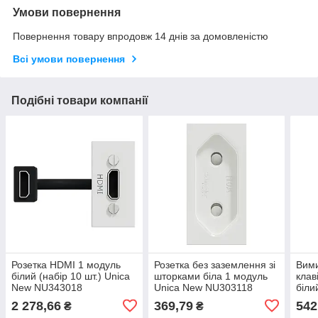
Умови повернення
Повернення товару впродовж 14 днів за домовленістю
Всі умови повернення
Подібні товари компанії
Розетка HDMI 1 модуль
Розетка без заземлення зі
Вими
білий (набір 10 шт.) Unica
шторками біла 1 модуль
клав
New NU343018
Unica New NU303118
біли
NU3
2 278,66
369,79
542
₴
₴