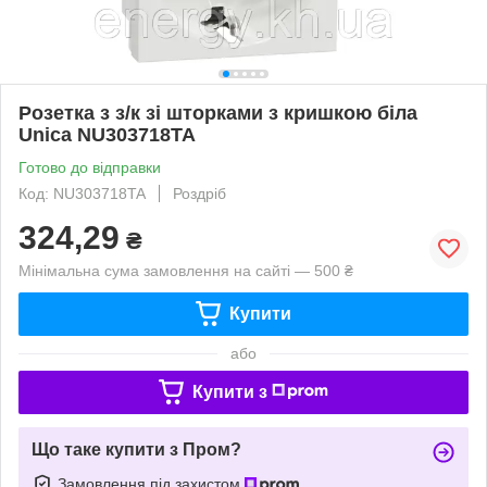
Розетка з з/к зі шторками з кришкою біла
Unica NU303718TA
Готово до відправки
Код: NU303718TA
Роздріб
324,29
₴
Мінімальна сума замовлення на сайті — 500 ₴
Купити
або
Купити з
Що таке купити з Пром?
Замовлення під захистом