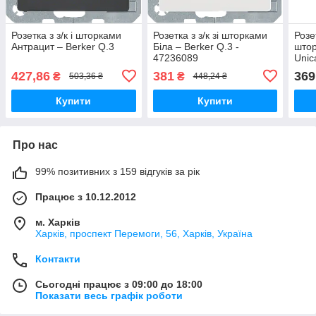
Розетка з з/к і шторками
Розетка з з/к зі шторками
Розе
Антрацит – Berker Q.3
Біла – Berker Q.3 -
штор
47236089
Uni
427,86
381
369
₴
₴
503,36 ₴
448,24 ₴
Купити
Купити
Про нас
99% позитивних з 159 відгуків за рік
Працює з 10.12.2012
м. Харків
Харків, проспект Перемоги, 56, Харків, Україна
Контакти
Сьогодні працює з 09:00 до 18:00
Показати весь графік роботи