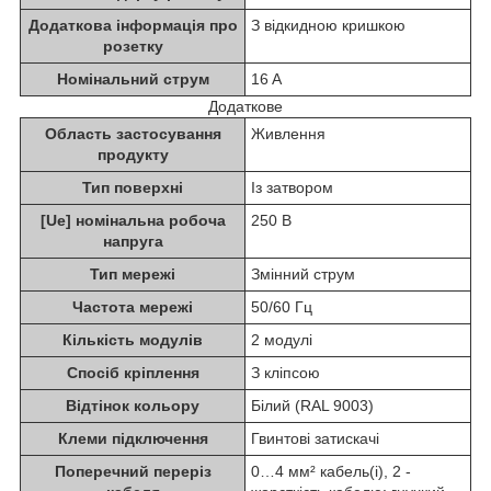
Додаткова інформація про
З відкидною кришкою
розетку
Номінальний струм
16 A
Додаткове
Область застосування
Живлення
продукту
Тип поверхні
Із затвором
[Ue] номінальна робоча
250 В
напруга
Тип мережі
Змінний струм
Частота мережі
50/60 Гц
Кількість модулів
2 модулі
Спосіб кріплення
З кліпсою
Відтінок кольору
Білий (RAL 9003)
Клеми підключення
Гвинтові затискачі
Поперечний переріз
0…4 мм² кабель(і), 2 -