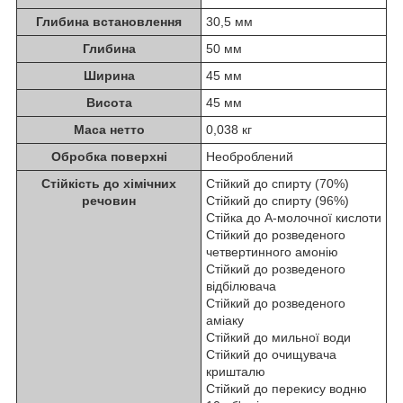
Глибина встановлення
30,5 мм
Глибина
50 мм
Ширина
45 мм
Висота
45 мм
Маса нетто
0,038 кг
Обробка поверхні
Необроблений
Стійкість до хімічних
Стійкий до спирту (70%)
речовин
Стійкий до спирту (96%)
Стійка до A-молочної кислоти
Стійкий до розведеного
четвертинного амонію
Стійкий до розведеного
відбілювача
Стійкий до розведеного
аміаку
Стійкий до мильної води
Стійкий до очищувача
кришталю
Стійкий до перекису водню