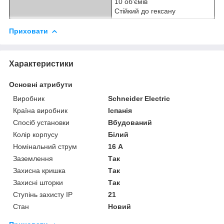
10 об'ємів
Стійкий до гексану
Приховати
Характеристики
Основні атрибути
Виробник
Schneider Electric
Країна виробник
Іспанія
Спосіб установки
Вбудований
Колір корпусу
Білий
Номінальний струм
16 А
Заземлення
Так
Захисна кришка
Так
Захисні шторки
Так
Ступінь захисту IP
21
Стан
Новий