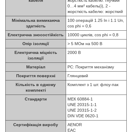
кабеля
жорсткість кабелю: гнучкий
0…4 мм² кабель(і), 2 -
жорсткість кабелю: жорсткий
Мінімальна вимикаюча
100 операцій 1.25 In і 1.1 Un,
здатність
cos phi = 0,6
Електрична зносостійкість
10000 циклів, cos phi = 0,8
Опір ізоляції
> 5 МОм на 500 В
Електрична міцність
2000 В
ізоляції
Матеріал
PC: Покриття механізму
Покриття поверхні
Глянцевий
Кількість в одному
Комплект з 1 шт. флоу-пак
комплекті
Стандарти
МЕК 60884-1
UNE 20315-1-1
UNE 20315-1-2
DIN VDE 0620-1
Сертифікація виробу
AENOR
EAC