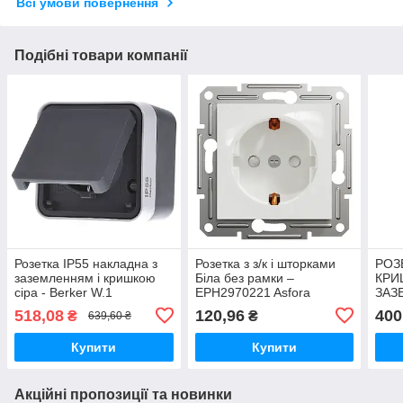
Всі умови повернення
Подібні товари компанії
Розетка IP55 накладна з
Розетка з з/к і шторками
РОЗ
заземленням і кришкою
Біла без рамки –
КРИ
сіра - Berker W.1
EPH2970221 Asfora
ЗАЗ
47403515
ЗАХ
518,08
120,96
400
₴
₴
639,60 ₴
АНТ
EPH
Купити
Купити
Акційні пропозиції та новинки