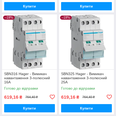
Купити
Купити
–19%
–19%
SBN316 Hager - Вимикач
SBN325 Hager - Вимикач
навантаження 3-полюсний
навантаження 3-полюсний
16А
25А
Готово до відправки
Готово до відправки
619,16
619,16
₴
₴
764,40 ₴
764,40 ₴
Купити
Купити