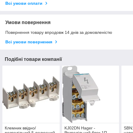
Всі умови оплати
Умови повернення
Повернення товару впродовж 14 днів за домовленістю
Всі умови повернення
Подібні товари компанії
Клемник ввідно/
KJ02DN Hager -
SBN1
розподільчий 5-полюсний,
Розподільний блок 1П
нава