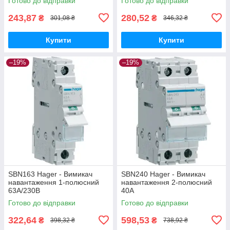
Готово до відправки
Готово до відправки
243,87
280,52
₴
₴
301,08 ₴
346,32 ₴
Купити
Купити
–19%
–19%
SBN163 Hager - Вимикач
SBN240 Hager - Вимикач
навантаження 1-полюсний
навантаження 2-полюсний
63А/230В
40А
Готово до відправки
Готово до відправки
322,64
598,53
₴
₴
398,32 ₴
738,92 ₴