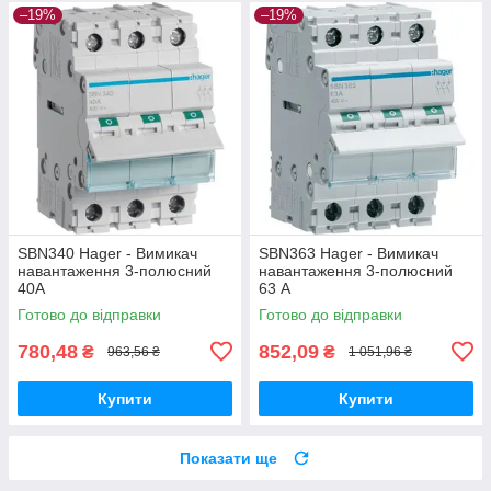
–19%
–19%
SBN340 Hager - Вимикач
SBN363 Hager - Вимикач
навантаження 3-полюсний
навантаження 3-полюсний
40А
63 А
Готово до відправки
Готово до відправки
780,48
852,09
₴
₴
963,56 ₴
1 051,96 ₴
Купити
Купити
Показати ще