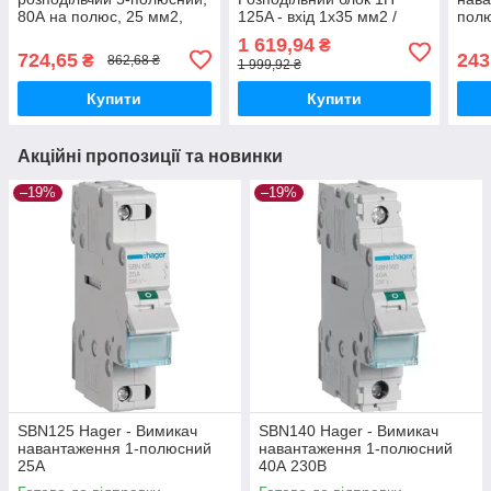
80А на полюс, 25 мм2,
125A - вхід 1х35 мм2 /
пол
DIN-рейка, Hager K46N
вихід 2х25 мм2 + 6х16
1 619,94
₴
мм2
724,65
243
₴
862,68 ₴
1 999,92 ₴
Купити
Купити
Акційні пропозиції та новинки
–19%
–19%
SBN125 Hager - Вимикач
SBN140 Hager - Вимикач
навантаження 1-полюсний
навантаження 1-полюсний
25А
40А 230В