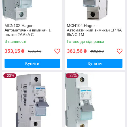
MCN102 Hager –
MCN104 Hager –
Автоматичний вимикач 1
Автоматичний вимикач 1P 4A
полюс 2A 6kA C
6kA C 1M
В наявності
Готово до відправки
353,15
361,56
₴
₴
458,64 ₴
469,56 ₴
Купити
Купити
–23%
–23%