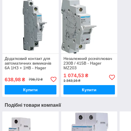
Додатковий контакт для
Незалежний розчіплювач
автоматичних вимикачів
230В / 415В - Hager
6А 1НЗ + 1НВ - Hager
MZ203
MZ201
1 074,53
₴
638,98
₴
798,72 ₴
1 343,16 ₴
Купити
Купити
Подібні товари компанії