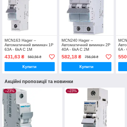
MCN163 Hager –
MCN240 Hager –
MCN
Автоматичний вимикач 1P
Автоматичний вимикач 2P
Авто
63A - 6kA C 1M
40A - 6kA C 2M
6A -
431,63
582,18
550
₴
₴
560,56 ₴
756,08 ₴
Купити
Купити
Акційні пропозиції та новинки
–23%
–23%