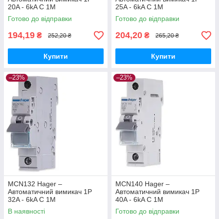
20A - 6kA C 1M
25A - 6kA C 1M
Готово до відправки
Готово до відправки
194,19
204,20
₴
₴
252,20 ₴
265,20 ₴
Купити
Купити
–23%
–23%
MCN132 Hager –
MCN140 Hager –
Автоматичний вимикач 1P
Автоматичний вимикач 1P
32A - 6kA C 1M
40A - 6kA C 1M
В наявності
Готово до відправки