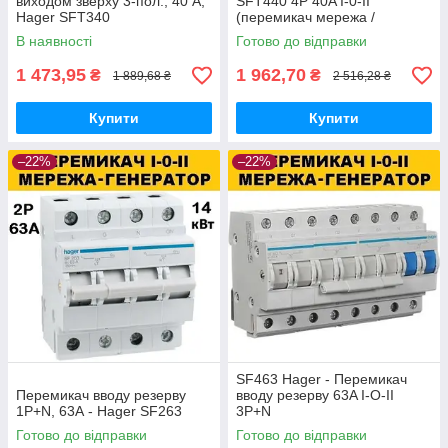
виходом зверху 3-пол., 40 А,
SFT440 4P 40A I-0-II
Hager SFT340
(перемикач мережа /
генератор)
В наявності
Готово до відправки
1 473,95
1 962,70
₴
₴
1 889,68 ₴
2 516,28 ₴
Купити
Купити
–22%
–22%
SF463 Hager - Перемикач
Перемикач вводу резерву
вводу резерву 63A I-O-II
1P+N, 63А - Hager SF263
3P+N
Готово до відправки
Готово до відправки