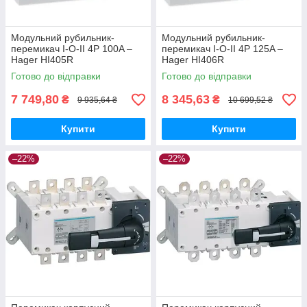
Модульний рубильник-
Модульний рубильник-
перемикач I-O-II 4P 100A –
перемикач I-O-II 4P 125A –
Hager HI405R
Hager HI406R
Готово до відправки
Готово до відправки
7 749,80
8 345,63
₴
₴
9 935,64 ₴
10 699,52 ₴
Купити
Купити
–22%
–22%