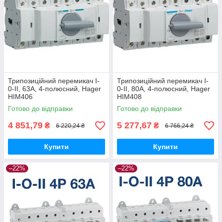
Трипозиційний перемикач I-
Трипозиційний перемикач I-
0-II, 63А, 4-полюсний, Hager
0-II, 80А, 4-полюсний, Hager
HIM406
HIM408
Готово до відправки
Готово до відправки
4 851,79
5 277,67
₴
₴
6 220,24 ₴
6 766,24 ₴
Купити
Купити
–22%
–22%