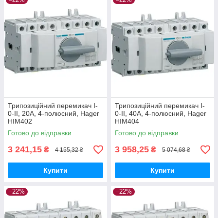
Трипозиційний перемикач I-
Трипозиційний перемикач I-
0-II, 20А, 4-полюсний, Hager
0-II, 40А, 4-полюсний, Hager
HIM402
HIM404
Готово до відправки
Готово до відправки
3 241,15
3 958,25
₴
₴
4 155,32 ₴
5 074,68 ₴
Купити
Купити
–22%
–22%