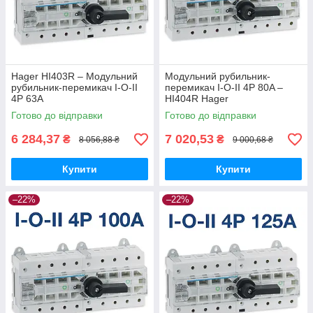
Hager HI403R – Модульний
Модульний рубильник-
рубильник-перемикач I-O-II
перемикач I-O-II 4P 80A –
4P 63A
HI404R Hager
Готово до відправки
Готово до відправки
6 284,37
7 020,53
₴
₴
8 056,88 ₴
9 000,68 ₴
Купити
Купити
–22%
–22%