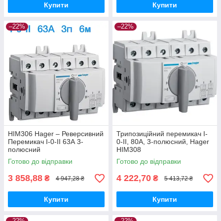
Купити
Купити
–22%
–22%
HIM306 Hager – Реверсивний
Трипозиційний перемикач I-
Перемикач I-0-II 63А 3-
0-II, 80А, 3-полюсний, Hager
полюсний
HIM308
Готово до відправки
Готово до відправки
3 858,88
4 222,70
₴
₴
4 947,28 ₴
5 413,72 ₴
Купити
Купити
–22%
–22%