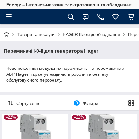
Energy – Інтернет-магазин електротоварів та обладнання 
Товари та послуги
HAGER Електрообладнання
Перем
Перемикачі I-0-II для генератора Hager
Нове покоління модульних перемикачів та перемикачів з
АВР
Hager
, гарантує надійність роботи та безпеку
обслуговуючого персоналу.
Сортування
0
Фільтри
–22%
–22%