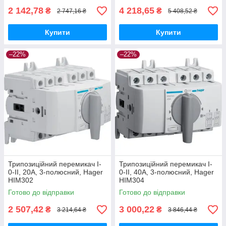
2 142,78
4 218,65
₴
₴
2 747,16 ₴
5 408,52 ₴
Купити
Купити
–22%
–22%
Трипозиційний перемикач I-
Трипозиційний перемикач I-
0-II, 20А, 3-полюсний, Hager
0-II, 40А, 3-полюсний, Hager
HIM302
HIM304
Готово до відправки
Готово до відправки
2 507,42
3 000,22
₴
₴
3 214,64 ₴
3 846,44 ₴