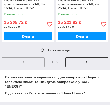
Перемикач корпусний
Перемикач корпусний
трьохпозиційний I-0-II, 4п
трьохпозиційний I-0-II, 4п
160А, Hager HI452
250А, Hager HI454
В наявності
В наявності
15 305,72
25 221,83
₴
₴
19 622,72 ₴
32 335,68 ₴
Купити
Купити
Показати ще
1
/ 2
Ви можете купити перемикачі для генератора Hager з
гарантією якості та швидкою відправкою у нас -
"ENERGY"
Відправка по Україні компанією "Нова Пошта"