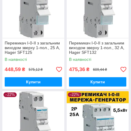
Перемикач I-0-II з загальним
Перемикач I-0-II з загальним
виходом зверху 1-пол., 25 А,
виходом зверху 1-пол., 32 А,
Hager SFT125
Hager SFT132
В наявності
В наявності
448,59
475,36
₴
₴
575,12 ₴
609,44 ₴
Купити
Купити
–22%
–22%