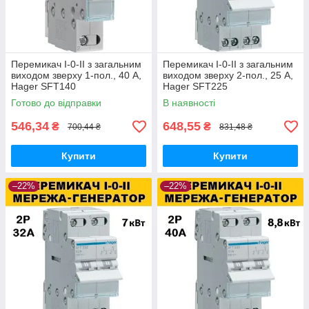
Перемикач I-0-II з загальним
Перемикач I-0-II з загальним
виходом зверху 1-пол., 40 А,
виходом зверху 2-пол., 25 А,
Hager SFT140
Hager SFT225
Готово до відправки
В наявності
546,34
648,55
₴
₴
700,44 ₴
831,48 ₴
Купити
Купити
–22%
–22%