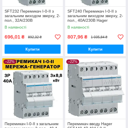
SFT232 Перемикач I-0-II з
SFT240 Перемикач I-0-II з
загальним виходом зверху, 2-
загальним виходом зверху, 2-
пол., 32А/230В
пол., 40А/230В Hager
В наявності
В наявності
696,01
807,96
₴
₴
892,32 ₴
1 035,84 ₴
Купити
Купити
–22%
–22%
Перемикач I-0-II з загальним
Перемикач вводу Hager