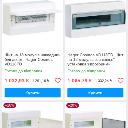
Щит на 18 модулів накладний
Hager Cosmos VD118TD. Щит
білі двері - Hager Cosmos
на 18 модулів зовнішньої
VD118PD
установки з прозорими
дверима
Готово до відправки
Готово до відправки
1 032,93
1 065,79
₴
₴
1 291,16 ₴
1 332,24 ₴
Купити
Купити
–20%
–20%