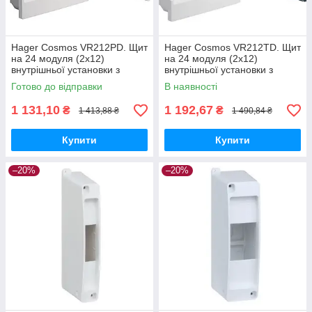
Hager Cosmos VR212PD. Щит
Hager Cosmos VR212TD. Щит
на 24 модуля (2х12)
на 24 модуля (2х12)
внутрішньої установки з
внутрішньої установки з
білими дверима
прозорими дверима
Готово до відправки
В наявності
1 131,10
1 192,67
₴
₴
1 413,88 ₴
1 490,84 ₴
Купити
Купити
–20%
–20%