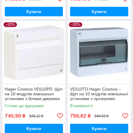
Купити
Купити
–20%
–20%
Hager Cosmos VD110PD. Щит
VD110TD Hager Cosmos –
на 10 модулів зовнішньої
Щит на 10 модулів зовнішньої
установки з білими дверима
установки з прозорими
дверима
Готово до відправки
В наявності
740,90
759,62
₴
₴
926,12 ₴
949,52 ₴
Купити
Купити