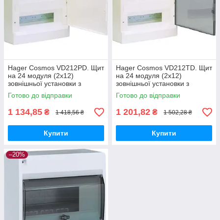
Hager Cosmos VD212PD. Щит
Hager Cosmos VD212TD. Щит
на 24 модуля (2х12)
на 24 модуля (2х12)
зовнішньої установки з
зовнішньої установки з
білими дверима
прозорими дверима
Готово до відправки
Готово до відправки
1 134,85
1 201,82
₴
₴
1 418,56 ₴
1 502,28 ₴
Купити
Купити
–20%