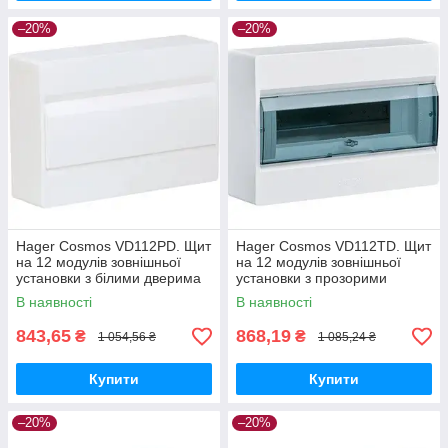
–20%
–20%
Hager Cosmos VD112PD. Щит
Hager Cosmos VD112TD. Щит
на 12 модулів зовнішньої
на 12 модулів зовнішньої
установки з білими дверима
установки з прозорими
дверима
В наявності
В наявності
843,65
868,19
₴
₴
1 054,56 ₴
1 085,24 ₴
Купити
Купити
–20%
–20%