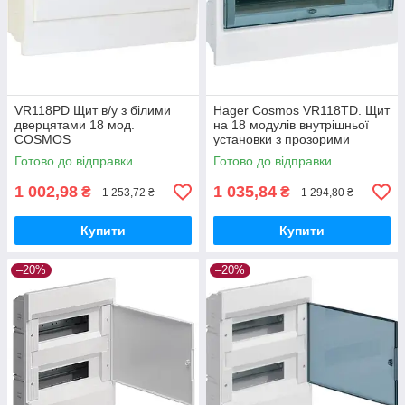
VR118PD Щит в/у з білими
Hager Cosmos VR118TD. Щит
дверцятами 18 мод.
на 18 модулів внутрішньої
COSMOS
установки з прозорими
дверима
Готово до відправки
Готово до відправки
1 002,98
1 035,84
₴
₴
1 253,72 ₴
1 294,80 ₴
Купити
Купити
–20%
–20%