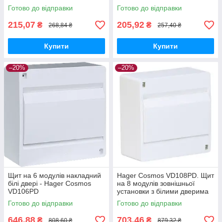
Готово до відправки
Готово до відправки
215,07
205,92
₴
₴
268,84 ₴
257,40 ₴
Купити
Купити
–20%
–20%
Щит на 6 модулів накладний
Hager Cosmos VD108PD. Щит
білі двері - Hager Cosmos
на 8 модулів зовнішньої
VD106PD
установки з білими дверима
Готово до відправки
Готово до відправки
646,88
703,46
₴
₴
808,60 ₴
879,32 ₴