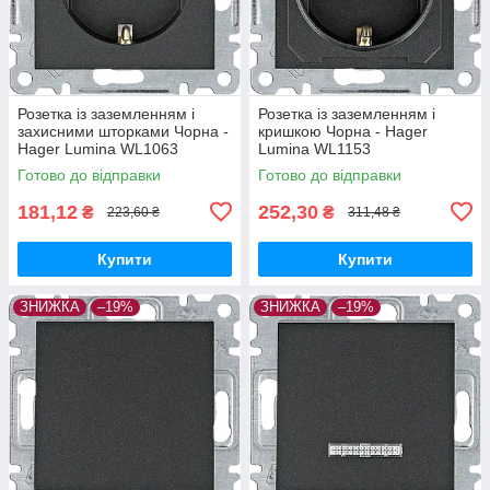
Розетка із заземленням і
Розетка із заземленням і
захисними шторками Чорна -
кришкою Чорна - Hager
Hager Lumina WL1063
Lumina WL1153
Готово до відправки
Готово до відправки
181,12
252,30
₴
₴
223,60 ₴
311,48 ₴
Купити
Купити
ЗНИЖКА
–19%
ЗНИЖКА
–19%