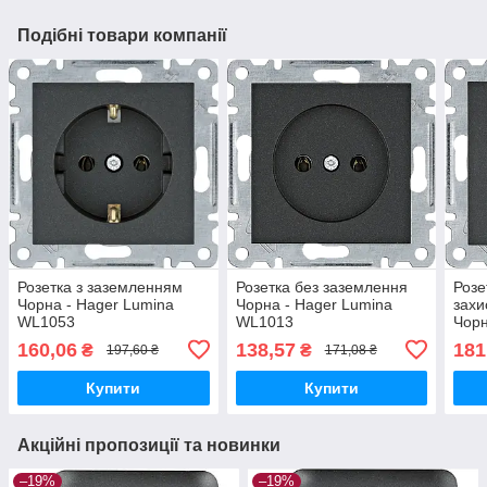
Подібні товари компанії
Розетка з заземленням
Розетка без заземлення
Розе
Чорна - Hager Lumina
Чорна - Hager Lumina
зах
WL1053
WL1013
Чорн
WL1
160,06
138,57
181
₴
₴
197,60 ₴
171,08 ₴
Купити
Купити
Акційні пропозиції та новинки
–19%
–19%