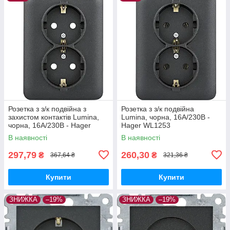
Розетка з з/к подвійна з
Розетка з з/к подвійна
захистом контактів Lumina,
Lumina, чорна, 16А/230В -
чорна, 16А/230В - Hager
Hager WL1253
WL1263
В наявності
В наявності
297,79
260,30
₴
₴
367,64 ₴
321,36 ₴
Купити
Купити
ЗНИЖКА
–19%
ЗНИЖКА
–19%