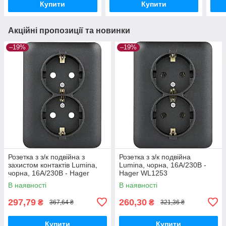
Купити
Купити
Акційні пропозиції та новинки
–19%
–19%
Розетка з з/к подвійна з
Розетка з з/к подвійна
захистом контактів Lumina,
Lumina, чорна, 16А/230В -
чорна, 16А/230В - Hager
Hager WL1253
WL1263
В наявності
В наявності
297,79
260,30
₴
₴
367,64 ₴
321,36 ₴
Купити
Купити