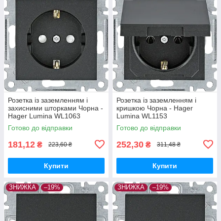
Розетка із заземленням і
Розетка із заземленням і
захисними шторками Чорна -
кришкою Чорна - Hager
Hager Lumina WL1063
Lumina WL1153
Готово до відправки
Готово до відправки
181,12
252,30
₴
₴
223,60 ₴
311,48 ₴
Купити
Купити
ЗНИЖКА
–19%
ЗНИЖКА
–19%