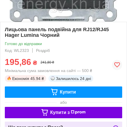
Лицьова панель подвійна для RJ12/RJ45
Hager Lumina Чорний
Готово до відправки
Код: WL2323
Роздріб
195,86
₴
241,80 ₴
Мінімальна сума замовлення на сайті — 500 ₴
Економія
45.94 ₴
Залишилось
24 дні
Купити
або
Купити з