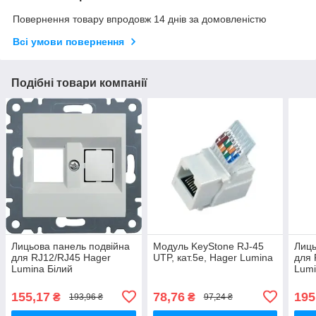
Повернення товару впродовж 14 днів за домовленістю
Всі умови повернення
Подібні товари компанії
Лицьова панель подвійна
Модуль KeyStone RJ-45
Лиць
для RJ12/RJ45 Hager
UTP, кат.5е, Hager Lumina
для 
Lumina Білий
Lumi
155,17
78,76
195
₴
₴
193,96 ₴
97,24 ₴