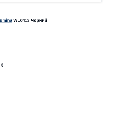
Lumina
WL0413 Чорний
і)