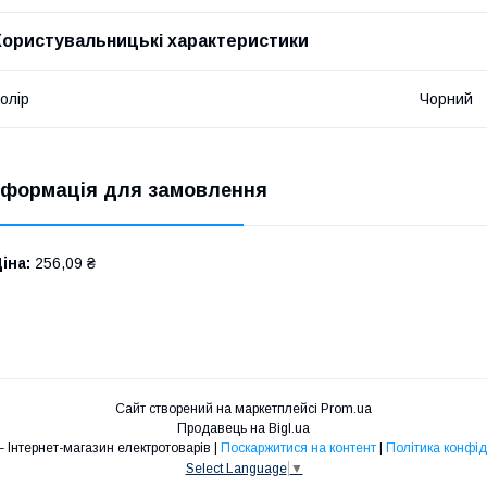
Користувальницькі характеристики
олір
Чорний
нформація для замовлення
іна:
256,09 ₴
Сайт створений на маркетплейсі
Prom.ua
Продавець на Bigl.ua
ENERGY – Інтернет-магазин електротоварів |
Поскаржитися на контент
|
Політика конфід
Select Language
▼