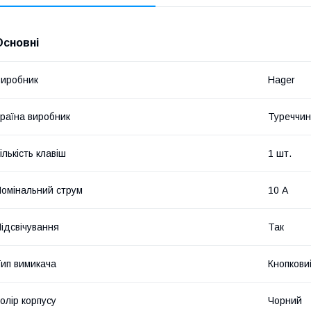
Основні
иробник
Hager
раїна виробник
Туреччи
ількість клавіш
1 шт.
омінальний струм
10 А
ідсвічування
Так
ип вимикача
Кнопкови
олір корпусу
Чорний