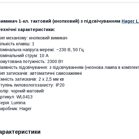
имикач 1-кл. тактовий (кнопковий) з підсвічуванням
Hager 
ехнічні характеристики:
ип механізму: кнопковий вимикач
ількість клавіш: 1
омінальна напруга мережі: ~230 В, 50 Гц
омінальний струм: 10 A
омутована потужність: 2300 Вт
аявність підсвічування: з підсвічуванням (неонова лампа в комплект
ип затискачів: автоматичні самозажимні
мність затискачів: 2 х 2,5 мм кв
тупінь пиловологозахисту: IP20
олір: чорний матовий
ртикул: WL0413
ерія: Lumina
иробник: Hager
арактеристики