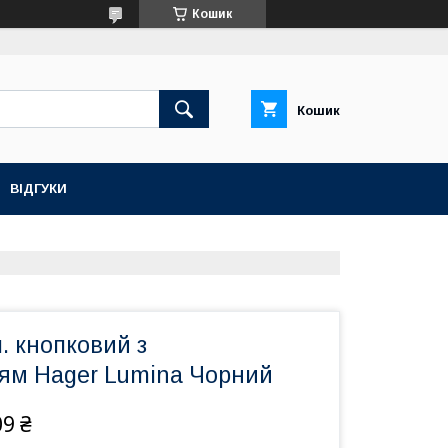
Кошик
Кошик
ВІДГУКИ
. кнопковий з
ням Hager Lumina Чорний
09 ₴