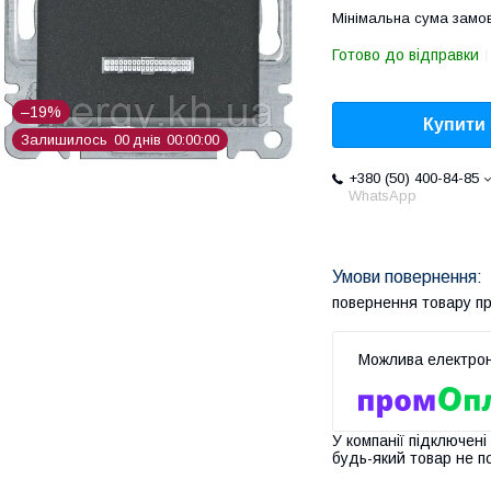
Мінімальна сума замов
Готово до відправки
–19%
Купити
Залишилось
0
0
днів
0
0
0
0
0
0
+380 (50) 400-84-85
WhatsApp
повернення товару п
У компанії підключені
будь-який товар не п