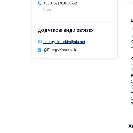
+380 (67) 918-03-52
Viber
В
Т
Т
energy_kharkiv@ukr.net
К
Н
@EnergyKharkivUa
Н
К
Н
Т
Є
С
К
А
С
В
Х