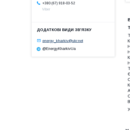
+380 (67) 918-03-52
Viber
Т
Т
energy_kharkiv@ukr.net
К
Н
@EnergyKharkivUa
Н
К
Н
Т
Є
С
К
А
С
В
У