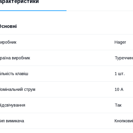
арактеристики
Основні
иробник
Hager
раїна виробник
Туреччи
ількість клавіш
1 шт.
омінальний струм
10 А
ідсвічування
Так
ип вимикача
Кнопкови