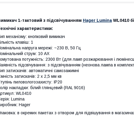
Вимикач 1-тактовий з підсвічуванням
Hager Lumina
WL0410 б
ехнічні характеристики:
ип механізму: кнопковий вимикач
ількість клавіш: 1
омінальна напруга мережі: ~230 В, 50 Гц
омінальний струм: 10 AX
омутована потужність: 2300 Вт (для ламп розжарювання і люмінес
аявність підсвічування: з підсвічуванням (неонова лампа в комплект
ип затискачів: автоматичні самозажимні
мність затискачів: 2 х 2,5 мм кв
тупінь пиловологозахисту: IP20
олір накладки: білий глянцевий (RAL 9016)
ртикул: WL0410
ерія: Lumina
иробник: Hager
паковка: в окремих пакетах з отвором для підвішування в магазинах