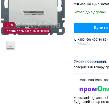
Мінімальна сума замов
Готово до відправки
–20%
Купити
Залишилось
0
0
днів
0
0
0
0
0
0
+380 (50) 400-84-85
WhatsApp
повернення товару п
У компанії підключені
будь-який товар не п