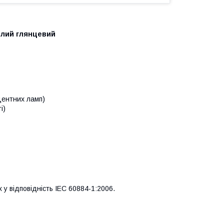
ілий глянцевий
центних ламп)
і)
 у відповідність IEC 60884-1:2006.