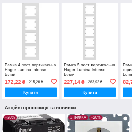
Рамка 4 пост. вертикальна
Рамка 5 пост. вертикальна
Рамк
Hager Lumina Intense
Hager Lumina Intense
гори
Білий
Білий
Lumi
172,22
227,14
82,
₴
₴
215,28 ₴
283,92 ₴
Купити
Купити
Акційні пропозиції та новинки
–20%
ЗНИЖКА
–20%