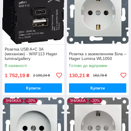
Розетка USB A+C 3A
(механізм) - WXF113 Hager
Розетка з заземленням Біла –
lumina/gallery
Hager Lumina WL1050
В наявності
Готово до відправки
1 752,19
130,21
₴
₴
2 190,24 ₴
162,76 ₴
Купити
Купити
ЗНИЖКА
–20%
ЗНИЖКА
–20%